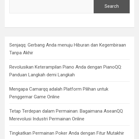
Search
Senjaqq: Gerbang Anda menuju Hiburan dan Kegembiraan
Tanpa Akhir
Revolusikan Keterampilan Piano Anda dengan PianoQQ:
Panduan Langkah demi Langkah
Mengapa Camarqq adalah Platform Pilihan untuk
Penggemar Game Online
Tetap Terdepan dalam Permainan: Bagaimana AseanQQ
Merevolusi Industri Permainan Online
Tingkatkan Permainan Poker Anda dengan Fitur Mutakhir