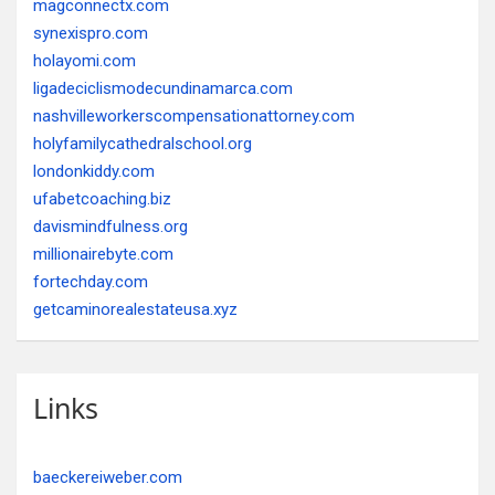
magconnectx.com
synexispro.com
holayomi.com
ligadeciclismodecundinamarca.com
nashvilleworkerscompensationattorney.com
holyfamilycathedralschool.org
londonkiddy.com
ufabetcoaching.biz
davismindfulness.org
millionairebyte.com
fortechday.com
getcaminorealestateusa.xyz
Links
baeckereiweber.com