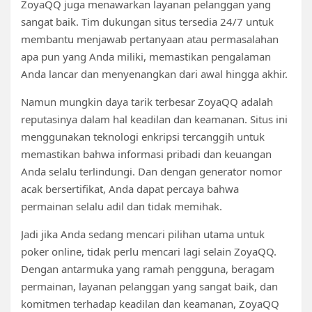
ZoyaQQ juga menawarkan layanan pelanggan yang
sangat baik. Tim dukungan situs tersedia 24/7 untuk
membantu menjawab pertanyaan atau permasalahan
apa pun yang Anda miliki, memastikan pengalaman
Anda lancar dan menyenangkan dari awal hingga akhir.
Namun mungkin daya tarik terbesar ZoyaQQ adalah
reputasinya dalam hal keadilan dan keamanan. Situs ini
menggunakan teknologi enkripsi tercanggih untuk
memastikan bahwa informasi pribadi dan keuangan
Anda selalu terlindungi. Dan dengan generator nomor
acak bersertifikat, Anda dapat percaya bahwa
permainan selalu adil dan tidak memihak.
Jadi jika Anda sedang mencari pilihan utama untuk
poker online, tidak perlu mencari lagi selain ZoyaQQ.
Dengan antarmuka yang ramah pengguna, beragam
permainan, layanan pelanggan yang sangat baik, dan
komitmen terhadap keadilan dan keamanan, ZoyaQQ