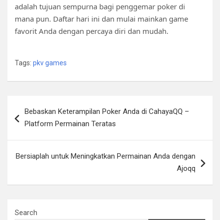
adalah tujuan sempurna bagi penggemar poker di
mana pun. Daftar hari ini dan mulai mainkan game
favorit Anda dengan percaya diri dan mudah.
Tags:
pkv games
Post
Bebaskan Keterampilan Poker Anda di CahayaQQ –
navigation
Platform Permainan Teratas
Bersiaplah untuk Meningkatkan Permainan Anda dengan
Ajoqq
Search