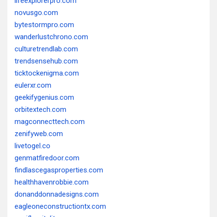
lifeexplorerpro.com
novusgo.com
bytestormpro.com
wanderlustchrono.com
culturetrendlab.com
trendsensehub.com
ticktockenigma.com
eulerxr.com
geekifygenius.com
orbitextech.com
magconnecttech.com
zenifyweb.com
livetogel.co
genmatfiredoor.com
findlascegasproperties.com
healthhavenrobbie.com
donanddonnadesigns.com
eagleoneconstructiontx.com