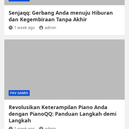
Senjaqq: Gerbang Anda menuju Hiburan
dan Kegembiraan Tanpa Akhir
1 week ago
admin
PKV GAMES
Revolusikan Keterampilan Piano Anda
dengan PianoQQ: Panduan Langkah demi
Langkah
1 week ago
admin