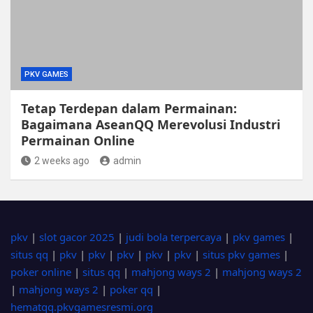
PKV GAMES
Tetap Terdepan dalam Permainan:
Bagaimana AseanQQ Merevolusi Industri
Permainan Online
2 weeks ago
admin
pkv
|
slot gacor 2025
|
judi bola terpercaya
|
pkv games
|
situs qq
|
pkv
|
pkv
|
pkv
|
pkv
|
pkv
|
situs pkv games
|
poker online
|
situs qq
|
mahjong ways 2
|
mahjong ways 2
|
mahjong ways 2
|
poker qq
|
hematqq.pkvgamesresmi.org