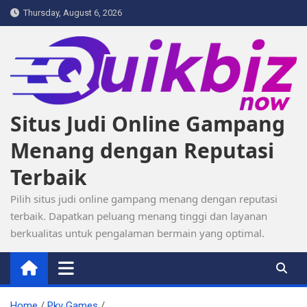
Skip
Thursday, August 6, 2026
to
content
Situs Judi Online Gampang
Menang dengan Reputasi
Terbaik
Pilih situs judi online gampang menang dengan reputasi
terbaik. Dapatkan peluang menang tinggi dan layanan
berkualitas untuk pengalaman bermain yang optimal.
Home
Pkv Games