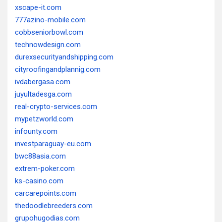
xscape-it.com
777azino-mobile.com
cobbseniorbowl.com
technowdesign.com
durexsecurityandshipping.com
cityroofingandplannig.com
ivdabergasa.com
juyultadesga.com
real-crypto-services.com
mypetzworld.com
infounty.com
investparaguay-eu.com
bwc88asia.com
extrem-poker.com
ks-casino.com
carcarepoints.com
thedoodlebreeders.com
grupohugodias.com