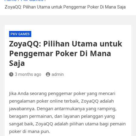
ZoyaQQ: Pilihan Utama untuk Penggemar Poker Di Mana Saja
PKV GAMES
ZoyaQQ: Pilihan Utama untuk
Penggemar Poker Di Mana
Saja
3 months ago
admin
Jika Anda seorang penggemar poker yang mencari
pengalaman poker online terbaik, ZoyaQQ adalah
jawabannya. Dengan antarmukanya yang ramping,
beragam permainan, dan layanan pelanggan yang
sangat baik, ZoyaQQ adalah pilihan utama bagi pemain
poker di mana pun.