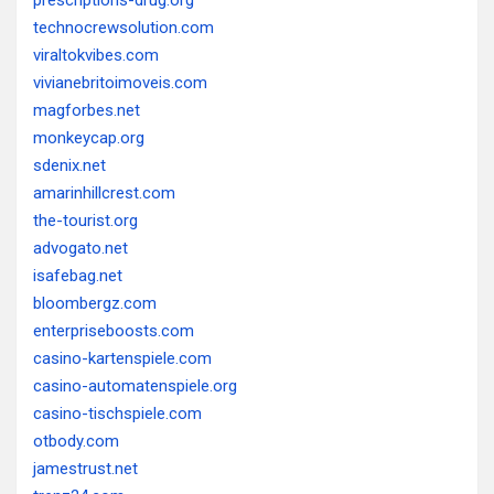
prescriptions-drug.org
technocrewsolution.com
viraltokvibes.com
vivianebritoimoveis.com
magforbes.net
monkeycap.org
sdenix.net
amarinhillcrest.com
the-tourist.org
advogato.net
isafebag.net
bloombergz.com
enterpriseboosts.com
casino-kartenspiele.com
casino-automatenspiele.org
casino-tischspiele.com
otbody.com
jamestrust.net