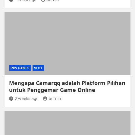
PKV GAMES
SLOT
Mengapa Camarqq adalah Platform Pilihan
untuk Penggemar Game Online
2 weeks ago
admin