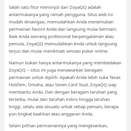
Salah satu fitur menonjol dari ZoyaQQ adalah
antarmukanya yang ramah pengguna. Situs web ini
mudah dinavigasi, memudahkan Anda menemukan
permainan favorit Anda dan langsung mulai bermain.
Baik Anda seorang profesional berpengalaman atau
pemula, ZoyaQQ memudahkan Anda untuk langsung
terjun dan mulai menikmati sensasi poker online.
Namun bukan hanya antarmukanya yang membedakan
ZoyaQQ – situs ini juga menawarkan beragam
permainan untuk dipilih. Apakah Anda lebih suka Texas
Hold’em, Omaha, atau Seven Card Stud, ZoyaQQ siap
membantu Anda. Dan dengan beragam taruhan yang
tersedia, mulai dari taruhan mikro hingga taruhan
tinggi, selalu ada sesuatu untuk setiap pemain, berapa
pun tingkat keahlian atau anggaran Anda.
Selain pilihan permainannya yang mengesankan,