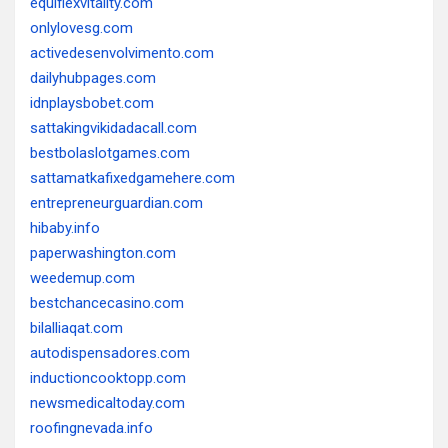
equiflexvitality.com
onlylovesg.com
activedesenvolvimento.com
dailyhubpages.com
idnplaysbobet.com
sattakingvikidadacall.com
bestbolaslotgames.com
sattamatkafixedgamehere.com
entrepreneurguardian.com
hibaby.info
paperwashington.com
weedemup.com
bestchancecasino.com
bilalliaqat.com
autodispensadores.com
inductioncooktopp.com
newsmedicaltoday.com
roofingnevada.info