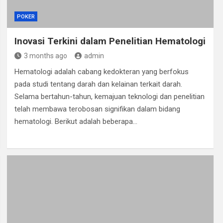
POKER
Inovasi Terkini dalam Penelitian Hematologi
3 months ago
admin
Hematologi adalah cabang kedokteran yang berfokus
pada studi tentang darah dan kelainan terkait darah.
Selama bertahun-tahun, kemajuan teknologi dan penelitian
telah membawa terobosan signifikan dalam bidang
hematologi. Berikut adalah beberapa…