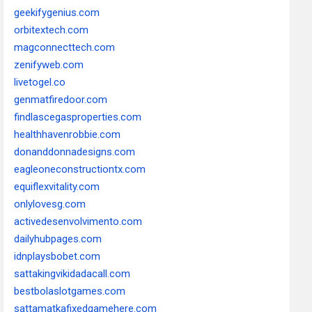
geekifygenius.com
orbitextech.com
magconnecttech.com
zenifyweb.com
livetogel.co
genmatfiredoor.com
findlascegasproperties.com
healthhavenrobbie.com
donanddonnadesigns.com
eagleoneconstructiontx.com
equiflexvitality.com
onlylovesg.com
activedesenvolvimento.com
dailyhubpages.com
idnplaysbobet.com
sattakingvikidadacall.com
bestbolaslotgames.com
sattamatkafixedgamehere.com