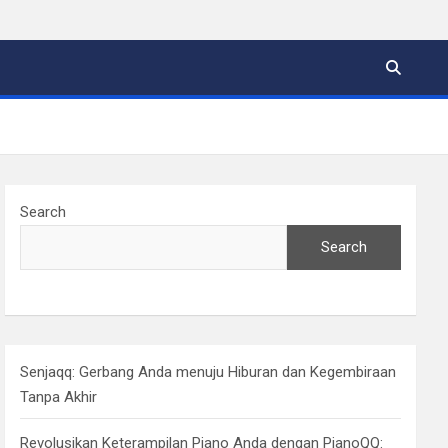
Search
Search
Senjaqq: Gerbang Anda menuju Hiburan dan Kegembiraan
Tanpa Akhir
Revolusikan Keterampilan Piano Anda dengan PianoQQ: