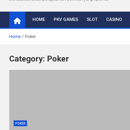
HOME
PKV GAMES
SLOT
CASINO
Home
Poker
Category:
Poker
POKER