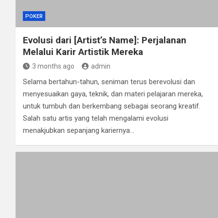
POKER
Evolusi dari [Artist’s Name]: Perjalanan
Melalui Karir Artistik Mereka
3 months ago
admin
Selama bertahun-tahun, seniman terus berevolusi dan
menyesuaikan gaya, teknik, dan materi pelajaran mereka,
untuk tumbuh dan berkembang sebagai seorang kreatif.
Salah satu artis yang telah mengalami evolusi
menakjubkan sepanjang kariernya…