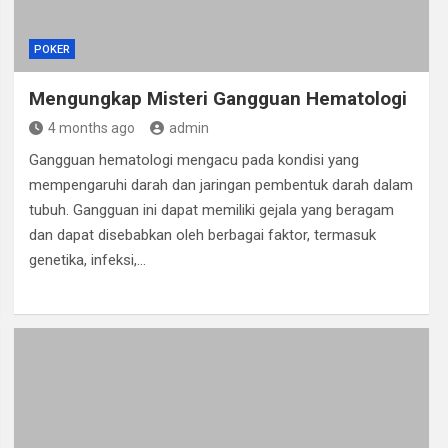
POKER
Mengungkap Misteri Gangguan Hematologi
4 months ago
admin
Gangguan hematologi mengacu pada kondisi yang
mempengaruhi darah dan jaringan pembentuk darah dalam
tubuh. Gangguan ini dapat memiliki gejala yang beragam
dan dapat disebabkan oleh berbagai faktor, termasuk
genetika, infeksi,…