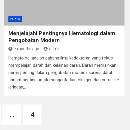
POKER
Menjelajahi Pentingnya Hematologi dalam
Pengobatan Modern
7 months ago
admin
Hematologi adalah cabang ilmu kedokteran yang fokus
mempelajari darah dan kelainan darah. Darah memainkan
peran penting dalam pengobatan modern, karena darah
sangat penting untuk mengantarkan oksigen dan nutrisi ke
jaringan,…
…
4