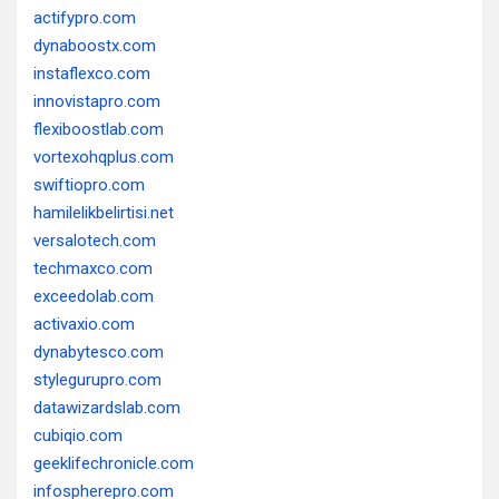
actifypro.com
dynaboostx.com
instaflexco.com
innovistapro.com
flexiboostlab.com
vortexohqplus.com
swiftiopro.com
hamilelikbelirtisi.net
versalotech.com
techmaxco.com
exceedolab.com
activaxio.com
dynabytesco.com
stylegurupro.com
datawizardslab.com
cubiqio.com
geeklifechronicle.com
infospherepro.com