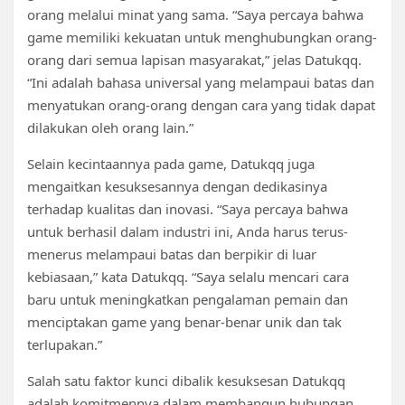
orang melalui minat yang sama. “Saya percaya bahwa
game memiliki kekuatan untuk menghubungkan orang-
orang dari semua lapisan masyarakat,” jelas Datukqq.
“Ini adalah bahasa universal yang melampaui batas dan
menyatukan orang-orang dengan cara yang tidak dapat
dilakukan oleh orang lain.”
Selain kecintaannya pada game, Datukqq juga
mengaitkan kesuksesannya dengan dedikasinya
terhadap kualitas dan inovasi. “Saya percaya bahwa
untuk berhasil dalam industri ini, Anda harus terus-
menerus melampaui batas dan berpikir di luar
kebiasaan,” kata Datukqq. “Saya selalu mencari cara
baru untuk meningkatkan pengalaman pemain dan
menciptakan game yang benar-benar unik dan tak
terlupakan.”
Salah satu faktor kunci dibalik kesuksesan Datukqq
adalah komitmennya dalam membangun hubungan