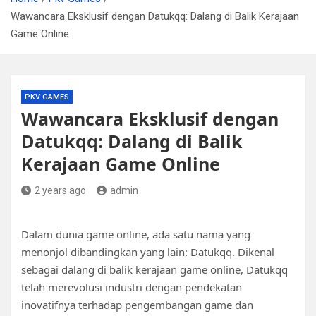
Wawancara Eksklusif dengan Datukqq: Dalang di Balik Kerajaan
Game Online
PKV GAMES
Wawancara Eksklusif dengan
Datukqq: Dalang di Balik
Kerajaan Game Online
2 years ago
admin
Dalam dunia game online, ada satu nama yang
menonjol dibandingkan yang lain: Datukqq. Dikenal
sebagai dalang di balik kerajaan game online, Datukqq
telah merevolusi industri dengan pendekatan
inovatifnya terhadap pengembangan game dan