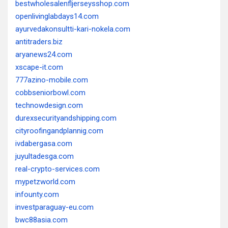
bestwholesalenfljerseysshop.com
openlivinglabdays14.com
ayurvedakonsultti-kari-nokela.com
antitraders.biz
aryanews24.com
xscape-it.com
777azino-mobile.com
cobbseniorbowl.com
technowdesign.com
durexsecurityandshipping.com
cityroofingandplannig.com
ivdabergasa.com
juyultadesga.com
real-crypto-services.com
mypetzworld.com
infounty.com
investparaguay-eu.com
bwc88asia.com