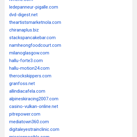
ledepanneur-pigalle.com
dvd-digest.net
theartistsmarketnola.com
chiranaplus.biz
stackspancakebar.com
namheongfoodcourt.com
milanoglasgow.com
hallu-forte3.com
hallu-motion24.com
therockskippers.com
granfoss.net
allindiacafela.com
alpineskiracing2007.com
casino-vulkan-online.net
pitrepower.com
mediatown360.com
digitaleyestrainclinic.com