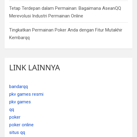
Tetap Terdepan dalam Permainan: Bagaimana AseanQQ
Merevolusi Industri Permainan Online
Tingkatkan Permainan Poker Anda dengan Fitur Mutakhir
Kembarqq
LINK LAINNYA
bandarqq
pkv games resmi
pkv games
qq
poker
poker online
situs qq