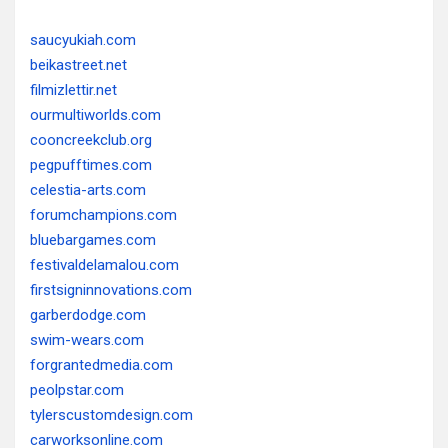
saucyukiah.com
beikastreet.net
filmizlettir.net
ourmultiworlds.com
cooncreekclub.org
pegpufftimes.com
celestia-arts.com
forumchampions.com
bluebargames.com
festivaldelamalou.com
firstsigninnovations.com
garberdodge.com
swim-wears.com
forgrantedmedia.com
peolpstar.com
tylerscustomdesign.com
carworksonline.com