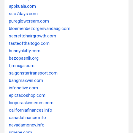
appkuala.com
seo7days.com
pureglowcream.com
bloemenbezorgenvandaag.com
secrettohairgrowth.com
tasteofthaitogo.com
bunnynkitty.com
bezopasnik.org
fjmnxga.com
saigonstartransport.com
bangmaxwin.com
infonetive.com
epictacoshop.com
biopuraskinserum.com
californiafinances.info
canadafinance.info
nevadamoney.info
rimene.com