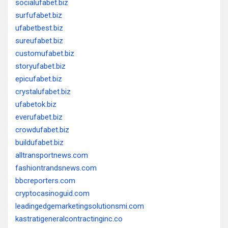
socialufabet.biz
surfufabet.biz
ufabetbest.biz
sureufabet.biz
customufabet.biz
storyufabet.biz
epicufabet.biz
crystalufabet.biz
ufabetok.biz
everufabet.biz
crowdufabet.biz
buildufabet.biz
alltransportnews.com
fashiontrandsnews.com
bbcreporters.com
cryptocasinoguid.com
leadingedgemarketingsolutionsmi.com
kastratigeneralcontractinginc.co