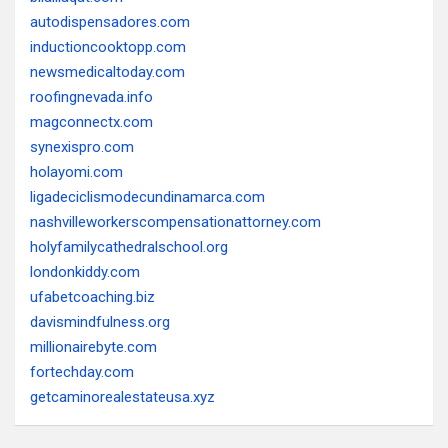
autodispensadores.com
inductioncooktopp.com
newsmedicaltoday.com
roofingnevada.info
magconnectx.com
synexispro.com
holayomi.com
ligadeciclismodecundinamarca.com
nashvilleworkerscompensationattorney.com
holyfamilycathedralschool.org
londonkiddy.com
ufabetcoaching.biz
davismindfulness.org
millionairebyte.com
fortechday.com
getcaminorealestateusa.xyz