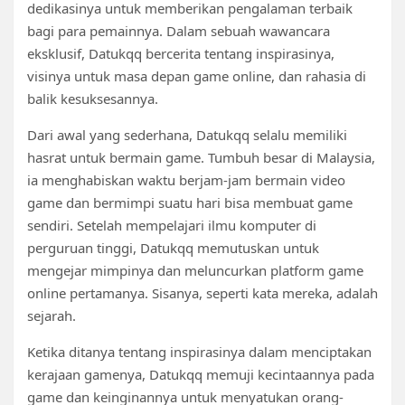
dedikasinya untuk memberikan pengalaman terbaik
bagi para pemainnya. Dalam sebuah wawancara
eksklusif, Datukqq bercerita tentang inspirasinya,
visinya untuk masa depan game online, dan rahasia di
balik kesuksesannya.
Dari awal yang sederhana, Datukqq selalu memiliki
hasrat untuk bermain game. Tumbuh besar di Malaysia,
ia menghabiskan waktu berjam-jam bermain video
game dan bermimpi suatu hari bisa membuat game
sendiri. Setelah mempelajari ilmu komputer di
perguruan tinggi, Datukqq memutuskan untuk
mengejar mimpinya dan meluncurkan platform game
online pertamanya. Sisanya, seperti kata mereka, adalah
sejarah.
Ketika ditanya tentang inspirasinya dalam menciptakan
kerajaan gamenya, Datukqq memuji kecintaannya pada
game dan keinginannya untuk menyatukan orang-