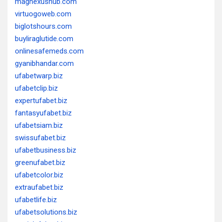
magnexushub.com
virtuogoweb.com
biglotshours.com
buyliraglutide.com
onlinesafemeds.com
gyanibhandar.com
ufabetwarp.biz
ufabetclip.biz
expertufabet.biz
fantasyufabet.biz
ufabetsiam.biz
swissufabet.biz
ufabetbusiness.biz
greenufabet.biz
ufabetcolor.biz
extraufabet.biz
ufabetlife.biz
ufabetsolutions.biz