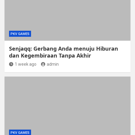
PKV GAMES
Senjaqq: Gerbang Anda menuju Hiburan
dan Kegembiraan Tanpa Akhir
1 week ago
admin
PKV GAMES