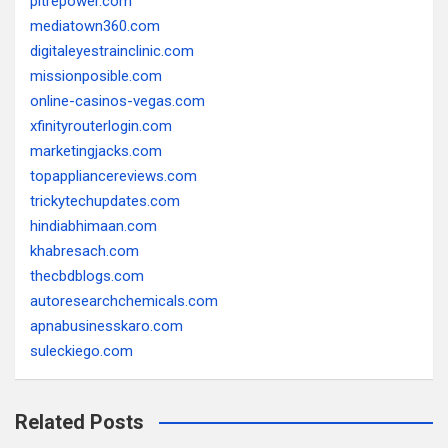
pitrepower.com
mediatown360.com
digitaleyestrainclinic.com
missionposible.com
online-casinos-vegas.com
xfinityrouterlogin.com
marketingjacks.com
topappliancereviews.com
trickytechupdates.com
hindiabhimaan.com
khabresach.com
thecbdblogs.com
autoresearchchemicals.com
apnabusinesskaro.com
suleckiego.com
Related Posts