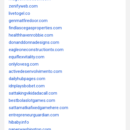
zenifyweb.com
livetogel.co
genmatfiredoor.com
findlascegasproperties.com
healthhavenrobbie.com
donanddonnadesigns.com
eagleoneconstructiontx.com
equiflexvitality.com
onlylovesg.com
activedesenvolvimento.com
dailyhubpages.com
idnplaysbobet.com
sattakingvikidadacall.com
bestbolaslotgames.com
sattamatkafixedgamehere.com
entrepreneurguardian.com
hibaby.info
paperwashington.com