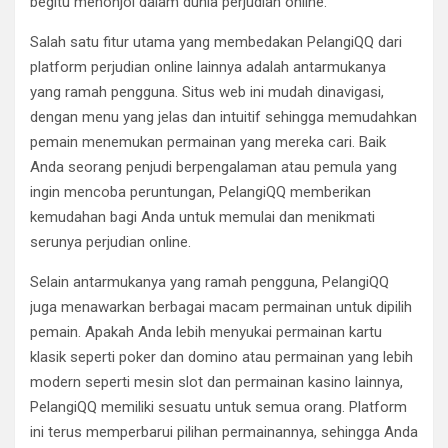
begitu menonjol dalam dunia perjudian online.
Salah satu fitur utama yang membedakan PelangiQQ dari
platform perjudian online lainnya adalah antarmukanya
yang ramah pengguna. Situs web ini mudah dinavigasi,
dengan menu yang jelas dan intuitif sehingga memudahkan
pemain menemukan permainan yang mereka cari. Baik
Anda seorang penjudi berpengalaman atau pemula yang
ingin mencoba peruntungan, PelangiQQ memberikan
kemudahan bagi Anda untuk memulai dan menikmati
serunya perjudian online.
Selain antarmukanya yang ramah pengguna, PelangiQQ
juga menawarkan berbagai macam permainan untuk dipilih
pemain. Apakah Anda lebih menyukai permainan kartu
klasik seperti poker dan domino atau permainan yang lebih
modern seperti mesin slot dan permainan kasino lainnya,
PelangiQQ memiliki sesuatu untuk semua orang. Platform
ini terus memperbarui pilihan permainannya, sehingga Anda