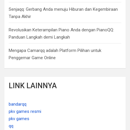
Senjaqq: Gerbang Anda menuju Hiburan dan Kegembiraan
Tanpa Akhir
Revolusikan Keterampilan Piano Anda dengan PianoQQ:
Panduan Langkah demi Langkah
Mengapa Camarqq adalah Platform Pilihan untuk
Penggemar Game Online
LINK LAINNYA
bandarqq
pkv games resmi
pkv games
qq