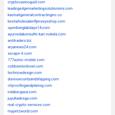
cryptocasinoguid.com
leadingedgemarketingsolutionsmi.com
kastratigeneralcontractinginc.co
bestwholesalenfljerseysshop.com
openlivinglabdays14.com
ayurvedakonsultti-kari-nokela.com
antitraders.biz
aryanews24.com
xscape-it.com
777azino-mobile.com
cobbseniorbowl.com
technowdesign.com
durexsecurityandshipping.com
cityroofingandplannig.com
ivdabergasa.com
juyultadesga.com
real-crypto-services.com
mypetzworld.com