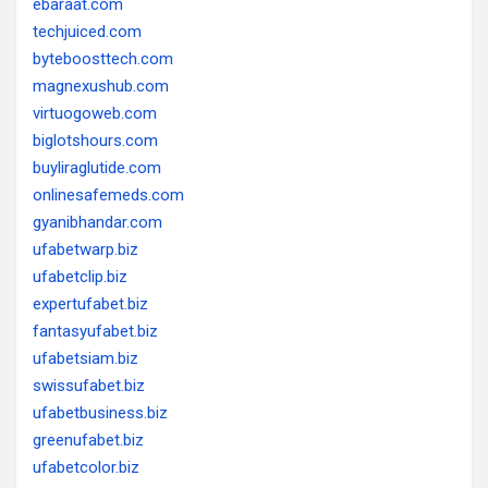
ebaraat.com
techjuiced.com
byteboosttech.com
magnexushub.com
virtuogoweb.com
biglotshours.com
buyliraglutide.com
onlinesafemeds.com
gyanibhandar.com
ufabetwarp.biz
ufabetclip.biz
expertufabet.biz
fantasyufabet.biz
ufabetsiam.biz
swissufabet.biz
ufabetbusiness.biz
greenufabet.biz
ufabetcolor.biz