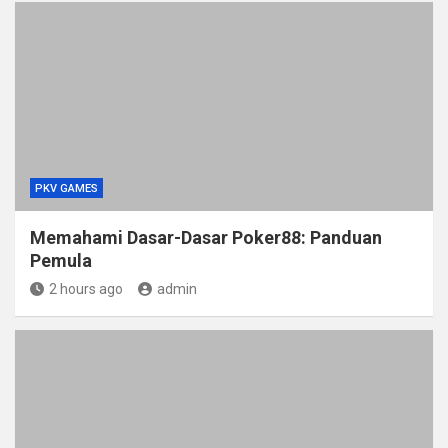
PKV GAMES
Memahami Dasar-Dasar Poker88: Panduan
Pemula
2 hours ago
admin