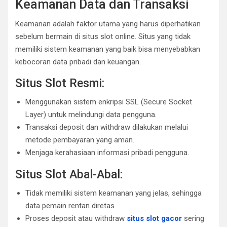
Keamanan Data dan Transaksi
Keamanan adalah faktor utama yang harus diperhatikan
sebelum bermain di situs slot online. Situs yang tidak
memiliki sistem keamanan yang baik bisa menyebabkan
kebocoran data pribadi dan keuangan.
Situs Slot Resmi:
Menggunakan sistem enkripsi SSL (Secure Socket
Layer) untuk melindungi data pengguna.
Transaksi deposit dan withdraw dilakukan melalui
metode pembayaran yang aman.
Menjaga kerahasiaan informasi pribadi pengguna.
Situs Slot Abal-Abal:
Tidak memiliki sistem keamanan yang jelas, sehingga
data pemain rentan diretas.
Proses deposit atau withdraw
situs slot gacor
sering