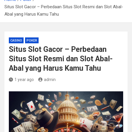
Situs Slot Gacor – Perbedaan Situs Slot Resmi dan Slot Abal-
Abal yang Harus Kamu Tahu
CASINO
POKER
Situs Slot Gacor – Perbedaan
Situs Slot Resmi dan Slot Abal-
Abal yang Harus Kamu Tahu
1 year ago
admin