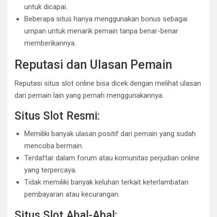
untuk dicapai.
Beberapa situs hanya menggunakan bonus sebagai
umpan untuk menarik pemain tanpa benar-benar
memberikannya.
Reputasi dan Ulasan Pemain
Reputasi situs slot online bisa dicek dengan melihat ulasan
dari pemain lain yang pernah menggunakannya.
Situs Slot Resmi:
Memiliki banyak ulasan positif dari pemain yang sudah
mencoba bermain.
Terdaftar dalam forum atau komunitas perjudian online
yang terpercaya.
Tidak memiliki banyak keluhan terkait keterlambatan
pembayaran atau kecurangan.
Situs Slot Abal-Abal: