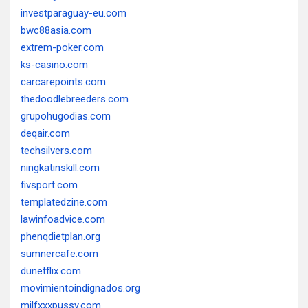
investparaguay-eu.com
bwc88asia.com
extrem-poker.com
ks-casino.com
carcarepoints.com
thedoodlebreeders.com
grupohugodias.com
deqair.com
techsilvers.com
ningkatinskill.com
fivsport.com
templatedzine.com
lawinfoadvice.com
phenqdietplan.org
sumnercafe.com
dunetflix.com
movimientoindignados.org
milfxxxpussy.com