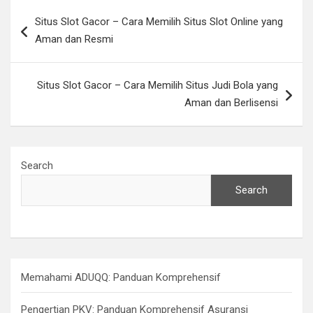
Post
Situs Slot Gacor – Cara Memilih Situs Slot Online yang
navigation
Aman dan Resmi
Situs Slot Gacor – Cara Memilih Situs Judi Bola yang
Aman dan Berlisensi
Search
Search
Memahami ADUQQ: Panduan Komprehensif
Pengertian PKV: Panduan Komprehensif Asuransi