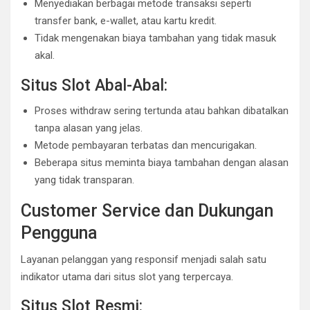
Menyediakan berbagai metode transaksi seperti
transfer bank, e-wallet, atau kartu kredit.
Tidak mengenakan biaya tambahan yang tidak masuk
akal.
Situs Slot Abal-Abal:
Proses withdraw sering tertunda atau bahkan dibatalkan
tanpa alasan yang jelas.
Metode pembayaran terbatas dan mencurigakan.
Beberapa situs meminta biaya tambahan dengan alasan
yang tidak transparan.
Customer Service dan Dukungan
Pengguna
Layanan pelanggan yang responsif menjadi salah satu
indikator utama dari situs slot yang terpercaya.
Situs Slot Resmi: