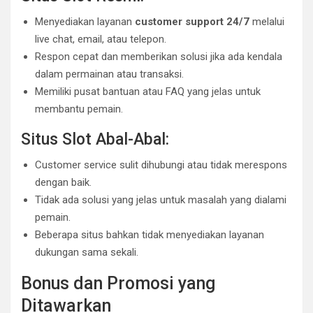
Menyediakan layanan
customer support 24/7
melalui
live chat, email, atau telepon.
Respon cepat dan memberikan solusi jika ada kendala
dalam permainan atau transaksi.
Memiliki pusat bantuan atau FAQ yang jelas untuk
membantu pemain.
Situs Slot Abal-Abal:
Customer service sulit dihubungi atau tidak merespons
dengan baik.
Tidak ada solusi yang jelas untuk masalah yang dialami
pemain.
Beberapa situs bahkan tidak menyediakan layanan
dukungan sama sekali.
Bonus dan Promosi yang
Ditawarkan