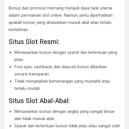
Bonus dan promosi memang menjadi daya tarik utama
dalam permainan slot online. Namun, perlu diperhatikan
apakah bonus yang ditawarkan masuk akal atau terlalu
berlebihan.
Situs Slot Resmi:
Menawarkan bonus dengan syarat dan ketentuan yang
jelas.
Free spin, cashback, dan deposit bonus diberikan
secara transparan.
Tidak menjanjikan kemenangan yang mustahil atau
terlalu mudah.
Situs Slot Abal-Abal:
Menawarkan bonus dengan angka yang sangat besar
dan tidak masuk akal.
Syarat dan ketentuan bonus tidak jelas atau sangat sulit