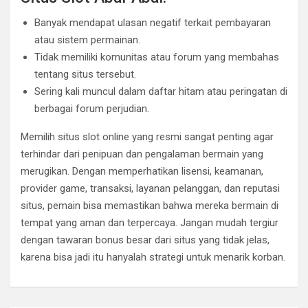
Banyak mendapat ulasan negatif terkait pembayaran
atau sistem permainan.
Tidak memiliki komunitas atau forum yang membahas
tentang situs tersebut.
Sering kali muncul dalam daftar hitam atau peringatan di
berbagai forum perjudian.
Memilih situs slot online yang resmi sangat penting agar
terhindar dari penipuan dan pengalaman bermain yang
merugikan. Dengan memperhatikan lisensi, keamanan,
provider game, transaksi, layanan pelanggan, dan reputasi
situs, pemain bisa memastikan bahwa mereka bermain di
tempat yang aman dan terpercaya. Jangan mudah tergiur
dengan tawaran bonus besar dari situs yang tidak jelas,
karena bisa jadi itu hanyalah strategi untuk menarik korban.