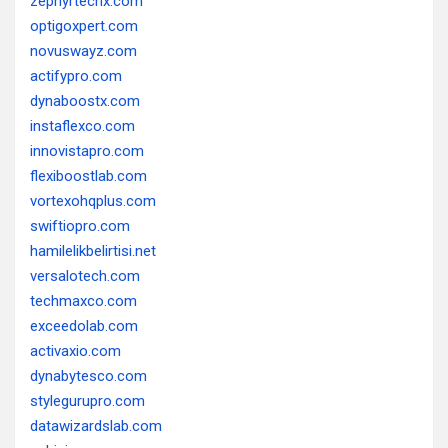
zephyrtechx.com
optigoxpert.com
novuswayz.com
actifypro.com
dynaboostx.com
instaflexco.com
innovistapro.com
flexiboostlab.com
vortexohqplus.com
swiftiopro.com
hamilelikbelirtisi.net
versalotech.com
techmaxco.com
exceedolab.com
activaxio.com
dynabytesco.com
stylegurupro.com
datawizardslab.com