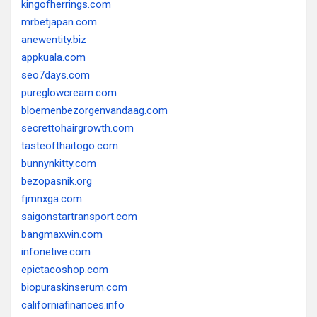
kingofherrings.com
mrbetjapan.com
anewentity.biz
appkuala.com
seo7days.com
pureglowcream.com
bloemenbezorgenvandaag.com
secrettohairgrowth.com
tasteofthaitogo.com
bunnynkitty.com
bezopasnik.org
fjmnxga.com
saigonstartransport.com
bangmaxwin.com
infonetive.com
epictacoshop.com
biopuraskinserum.com
californiafinances.info