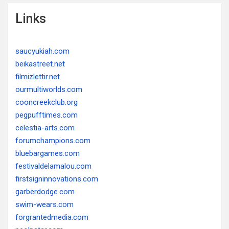
Links
saucyukiah.com
beikastreet.net
filmizlettir.net
ourmultiworlds.com
cooncreekclub.org
pegpufftimes.com
celestia-arts.com
forumchampions.com
bluebargames.com
festivaldelamalou.com
firstsigninnovations.com
garberdodge.com
swim-wears.com
forgrantedmedia.com