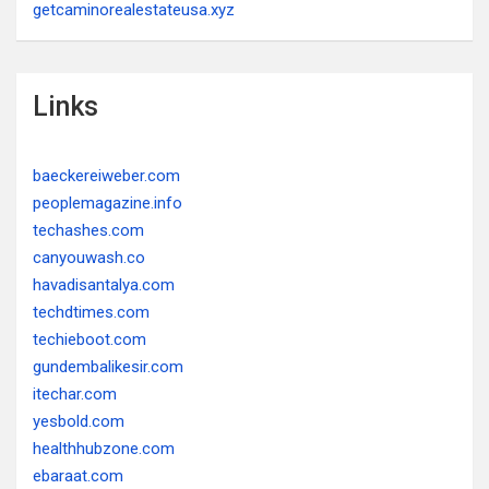
getcaminorealestateusa.xyz
Links
baeckereiweber.com
peoplemagazine.info
techashes.com
canyouwash.co
havadisantalya.com
techdtimes.com
techieboot.com
gundembalikesir.com
itechar.com
yesbold.com
healthhubzone.com
ebaraat.com