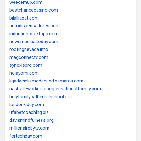
weedemup.com
bestchancecasino.com
bilalliaqat.com
autodispensadores.com
inductioncooktopp.com
newsmedicaltoday.com
roofingnevada.info
magconnectx.com
synexispro.com
holayomi.com
ligadeciclismodecundinamarca.com
nashvilleworkerscompensationattorney.com
holyfamilycathedralschool.org
londonkiddy.com
ufabetcoaching.biz
davismindfulness.org
millionairebyte.com
fortechday.com