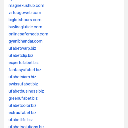
magnexushub.com
virtuogoweb.com
biglotshours.com
buyliraglutide.com
onlinesafemeds.com
gyanibhandar.com
ufabetwarp.biz
ufabetclip.biz
expertufabet.biz
fantasyufabet.biz
ufabetsiam.biz
swissufabet.biz
ufabetbusiness.biz
greenufabet.biz
ufabetcolor.biz
extraufabet.biz
ufabetlife.biz
ufabetsolutions.biz