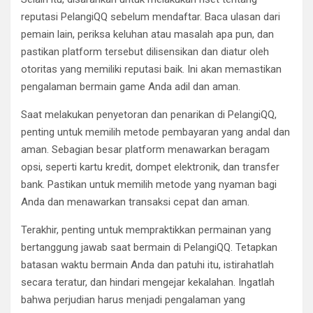
reputasi PelangiQQ sebelum mendaftar. Baca ulasan dari
pemain lain, periksa keluhan atau masalah apa pun, dan
pastikan platform tersebut dilisensikan dan diatur oleh
otoritas yang memiliki reputasi baik. Ini akan memastikan
pengalaman bermain game Anda adil dan aman.
Saat melakukan penyetoran dan penarikan di PelangiQQ,
penting untuk memilih metode pembayaran yang andal dan
aman. Sebagian besar platform menawarkan beragam
opsi, seperti kartu kredit, dompet elektronik, dan transfer
bank. Pastikan untuk memilih metode yang nyaman bagi
Anda dan menawarkan transaksi cepat dan aman.
Terakhir, penting untuk mempraktikkan permainan yang
bertanggung jawab saat bermain di PelangiQQ. Tetapkan
batasan waktu bermain Anda dan patuhi itu, istirahatlah
secara teratur, dan hindari mengejar kekalahan. Ingatlah
bahwa perjudian harus menjadi pengalaman yang