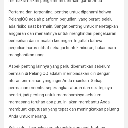
memaksimalkan pengalaman bermain game Anda.
Pertama dan terpenting, penting untuk dipahami bahwa
PelangiQQ adalah platform perjudian, yang berarti selalu
ada risiko saat bermain. Sangat penting untuk menetapkan
anggaran dan menaatinya untuk menghindari pengeluaran
berlebihan dan masalah keuangan. Ingatlah bahwa
perjudian harus dilihat sebagai bentuk hiburan, bukan cara
menghasilkan uang.
Aspek penting lainnya yang perlu diperhatikan sebelum
bermain di PelangiQQ adalah membiasakan diri dengan
aturan permainan yang ingin Anda mainkan. Setiap
permainan memiliki seperangkat aturan dan strateginya
sendiri, jadi penting untuk memahaminya sebelum
memasang taruhan apa pun. Ini akan membantu Anda
membuat keputusan yang tepat dan meningkatkan peluang
Anda untuk menang.
Selain itu, disarankan untuk melakukan riset tentang