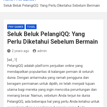
Seluk Beluk PelangiQQ: Yang Perlu Diketahui Sebelum Bermain
PKV GAMES
TOGEL
Seluk Beluk PelangiQQ: Yang
Perlu Diketahui Sebelum Bermain
2 years ago
admin
[ad_1]
PelangiQQ adalah platform perjudian online yang
mendapatkan popularitas di kalangan pemain di seluruh
dunia. Dengan antarmuka yang ramah pengguna dan
beragam permainan untuk dipilih, ini telah menjadi tujuan
utama bagi mereka yang ingin mencoba peruntungan dan
menang besar. Namun, sebelum Anda terjun ke dunia
PelangiQQ, ada beberapa hal yang perlu Anda ketahui untuk