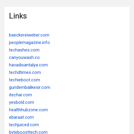
Links
baeckereiweber.com
peoplemagazine.info
techashes.com
canyouwash.co
havadisantalya.com
techdtimes.com
techieboot.com
gundembalikesir.com
itechar.com
yesbold.com
healthhubzone.com
ebaraat.com
techjuiced.com
byteboosttech.com