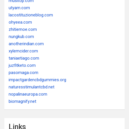
musitop.com
utyam.com
lacostituzioneblog.com
ohyeea.com
zhitiemoe.com
nungkub.com
anotherindian.com
xylemcider.com
taniaetiago.com
juzfitketo.com
pasomaga.com
impactgardencbdgummies.org
naturesstimulantcbd.net
nopalinaeuropa.com
biomagnify.net
Links