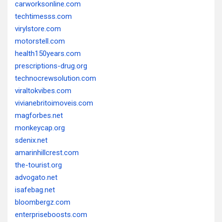
carworksonline.com
techtimesss.com
virylstore.com
motorstell.com
health150years.com
prescriptions-drug.org
technocrewsolution.com
viraltokvibes.com
vivianebritoimoveis.com
magforbes.net
monkeycap.org
sdenix.net
amarinhillcrest.com
the-tourist.org
advogato.net
isafebag.net
bloombergz.com
enterpriseboosts.com