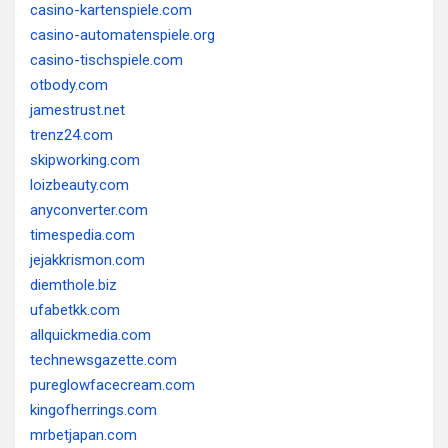
casino-kartenspiele.com
casino-automatenspiele.org
casino-tischspiele.com
otbody.com
jamestrust.net
trenz24.com
skipworking.com
loizbeauty.com
anyconverter.com
timespedia.com
jejakkrismon.com
diemthole.biz
ufabetkk.com
allquickmedia.com
technewsgazette.com
pureglowfacecream.com
kingofherrings.com
mrbetjapan.com