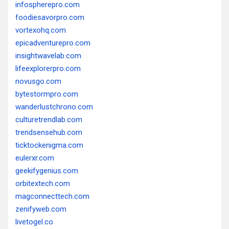
infospherepro.com
foodiesavorpro.com
vortexohq.com
epicadventurepro.com
insightwavelab.com
lifeexplorerpro.com
novusgo.com
bytestormpro.com
wanderlustchrono.com
culturetrendlab.com
trendsensehub.com
ticktockenigma.com
eulerxr.com
geekifygenius.com
orbitextech.com
magconnecttech.com
zenifyweb.com
livetogel.co