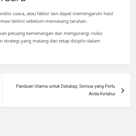
kondisi cuaca, atau faktor lain dapat memengaruhi hasil
ormasi terkini sebelum memasang taruhan.
tkan peluang kemenangan dan mengurangi risiko
 strategi yang matang dan tetap disiplin dalam
Panduan Utama untuk Datukqq: Semua yang Perlu
Anda Ketahui