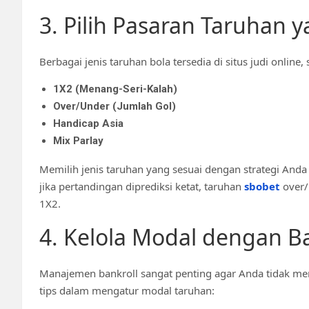
3. Pilih Pasaran Taruhan 
Berbagai jenis taruhan bola tersedia di situs judi online, 
1X2 (Menang-Seri-Kalah)
Over/Under (Jumlah Gol)
Handicap Asia
Mix Parlay
Memilih jenis taruhan yang sesuai dengan strategi And
jika pertandingan diprediksi ketat, taruhan
sbobet
over/
1X2.
4. Kelola Modal dengan B
Manajemen bankroll sangat penting agar Anda tidak me
tips dalam mengatur modal taruhan: