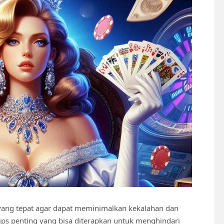
 yang tepat agar dapat meminimalkan kekalahan dan
ps penting yang bisa diterapkan untuk menghindari