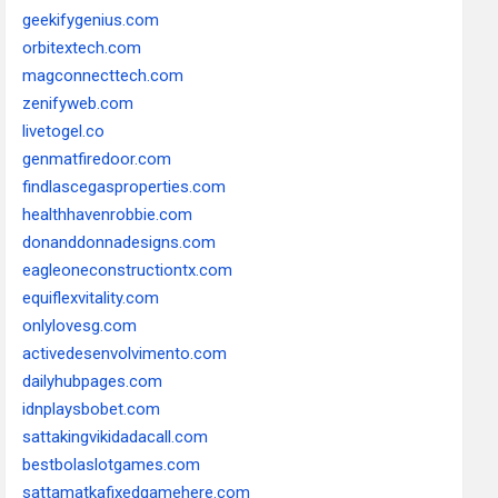
geekifygenius.com
orbitextech.com
magconnecttech.com
zenifyweb.com
livetogel.co
genmatfiredoor.com
findlascegasproperties.com
healthhavenrobbie.com
donanddonnadesigns.com
eagleoneconstructiontx.com
equiflexvitality.com
onlylovesg.com
activedesenvolvimento.com
dailyhubpages.com
idnplaysbobet.com
sattakingvikidadacall.com
bestbolaslotgames.com
sattamatkafixedgamehere.com