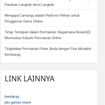
Panduan Langkah demi Langkah
Mengapa Camarqq adalah Platform Pilihan untuk
Penggemar Game Online
Tetap Terdepan dalam Permainan: Bagaimana AseanQQ
Merevolusi Industri Permainan Online
Tingkatkan Permainan Poker Anda dengan Fitur Mutakhir
Kembarqq
LINK LAINNYA
bandarqq
pkv games resmi