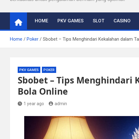
HOME
PKV GAMES
SLOT
CASINO
Home
Poker
Sbobet – Tips Menghindari Kekalahan dalam Ta
PKV GAMES
POKER
Sbobet – Tips Menghindari
Bola Online
1 year ago
admin