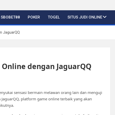
SBOBET88
POKER
TOGEL
SITUS JUDI ONLINE
an JaguarQQ
 Online dengan JaguarQQ
yukai sensasi bermain melawan orang lain dan menguji
 JaguarQQ, platform game online terbaik yang akan
ikutnya.