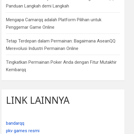
Panduan Langkah demi Langkah
Mengapa Camarqq adalah Platform Pilihan untuk
Penggemar Game Online
Tetap Terdepan dalam Permainan: Bagaimana AseanQQ
Merevolusi Industri Permainan Online
Tingkatkan Permainan Poker Anda dengan Fitur Mutakhir
Kembarqq
LINK LAINNYA
bandarqq
pkv games resmi