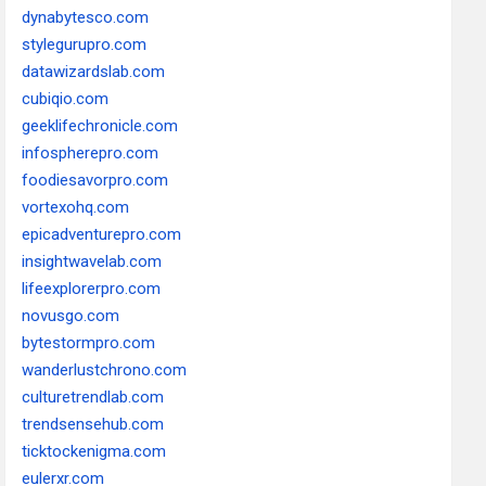
dynabytesco.com
stylegurupro.com
datawizardslab.com
cubiqio.com
geeklifechronicle.com
infospherepro.com
foodiesavorpro.com
vortexohq.com
epicadventurepro.com
insightwavelab.com
lifeexplorerpro.com
novusgo.com
bytestormpro.com
wanderlustchrono.com
culturetrendlab.com
trendsensehub.com
ticktockenigma.com
eulerxr.com