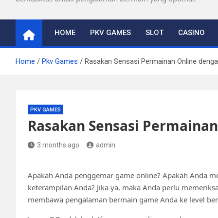
HOME
PKV GAMES
SLOT
CASINO
Home
Pkv Games
Rasakan Sensasi Permainan Online deng
PKV GAMES
Rasakan Sensasi Permainan
3 months ago
admin
Apakah Anda penggemar game online? Apakah Anda men
keterampilan Anda? Jika ya, maka Anda perlu memeriksa
membawa pengalaman bermain game Anda ke level ber