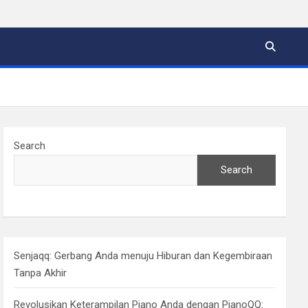
Search
Search
Senjaqq: Gerbang Anda menuju Hiburan dan Kegembiraan
Tanpa Akhir
Revolusikan Keterampilan Piano Anda dengan PianoQQ: