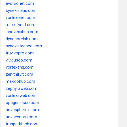
evolvionet.com
synexisplus.com
vortexonet.com
maxxifynet.com
innovexahub.com
dynacorelab.com
synexistechco.com
truvivopro.com
vividusco.com
vortexahq.com
zenithifyit.com
maxxiohub.com
zephyraweb.com
vortexaweb.com
optigeniusco.com
novuspherex.com
novaevopro.com
trusparktech.com