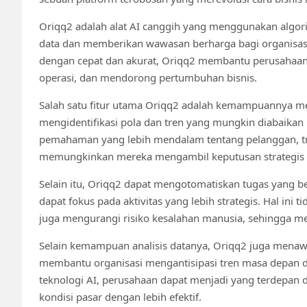
Oriqq2 adalah alat AI canggih yang menggunakan algor
data dan memberikan wawasan berharga bagi organisas
dengan cepat dan akurat, Oriqq2 membantu perusahaa
operasi, dan mendorong pertumbuhan bisnis.
Salah satu fitur utama Oriqq2 adalah kemampuannya m
mengidentifikasi pola dan tren yang mungkin diabaika
pemahaman yang lebih mendalam tentang pelanggan, tre
memungkinkan mereka mengambil keputusan strategis
Selain itu, Oriqq2 dapat mengotomatiskan tugas yang ber
dapat fokus pada aktivitas yang lebih strategis. Hal ini 
juga mengurangi risiko kesalahan manusia, sehingga mem
Selain kemampuan analisis datanya, Oriqq2 juga menaw
membantu organisasi mengantisipasi tren masa depan
teknologi AI, perusahaan dapat menjadi yang terdepan
kondisi pasar dengan lebih efektif.