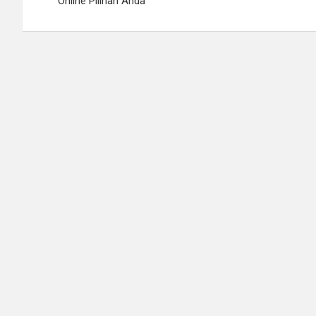
Online Pilihan Anda