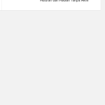
Hiburan dan Hadiah Tanpa Akhir