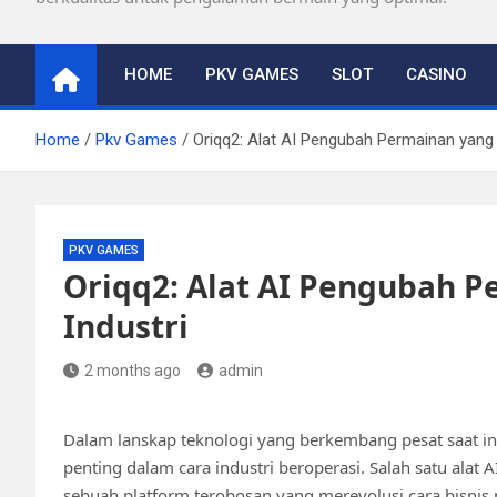
HOME
PKV GAMES
SLOT
CASINO
Home
Pkv Games
Oriqq2: Alat AI Pengubah Permainan yang
PKV GAMES
Oriqq2: Alat AI Pengubah 
Industri
2 months ago
admin
Dalam lanskap teknologi yang berkembang pesat saat i
penting dalam cara industri beroperasi. Salah satu alat 
sebuah platform terobosan yang merevolusi cara bisn