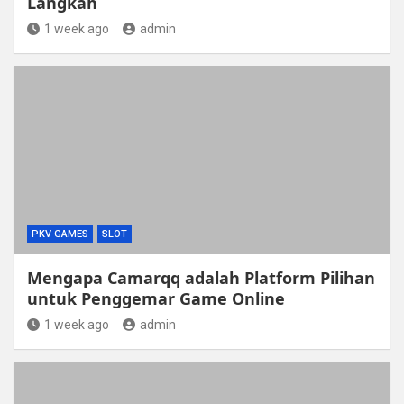
Langkah
1 week ago
admin
PKV GAMES
SLOT
Mengapa Camarqq adalah Platform Pilihan
untuk Penggemar Game Online
1 week ago
admin