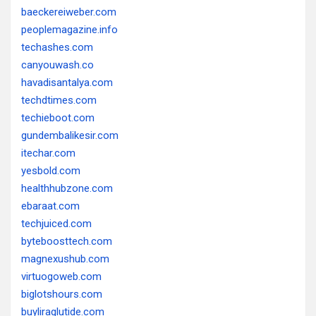
baeckereiweber.com
peoplemagazine.info
techashes.com
canyouwash.co
havadisantalya.com
techdtimes.com
techieboot.com
gundembalikesir.com
itechar.com
yesbold.com
healthhubzone.com
ebaraat.com
techjuiced.com
byteboosttech.com
magnexushub.com
virtuogoweb.com
biglotshours.com
buyliraglutide.com