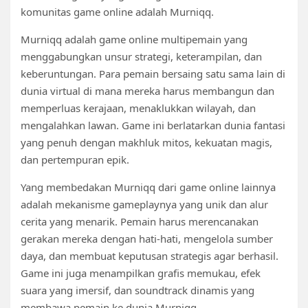
komunitas game online adalah Murniqq.
Murniqq adalah game online multipemain yang
menggabungkan unsur strategi, keterampilan, dan
keberuntungan. Para pemain bersaing satu sama lain di
dunia virtual di mana mereka harus membangun dan
memperluas kerajaan, menaklukkan wilayah, dan
mengalahkan lawan. Game ini berlatarkan dunia fantasi
yang penuh dengan makhluk mitos, kekuatan magis,
dan pertempuran epik.
Yang membedakan Murniqq dari game online lainnya
adalah mekanisme gameplaynya yang unik dan alur
cerita yang menarik. Pemain harus merencanakan
gerakan mereka dengan hati-hati, mengelola sumber
daya, dan membuat keputusan strategis agar berhasil.
Game ini juga menampilkan grafis memukau, efek
suara yang imersif, dan soundtrack dinamis yang
membawa pemain ke dunia Murniqq.