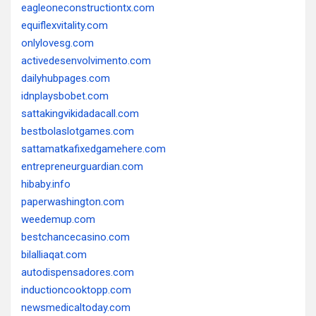
eagleoneconstructiontx.com
equiflexvitality.com
onlylovesg.com
activedesenvolvimento.com
dailyhubpages.com
idnplaysbobet.com
sattakingvikidadacall.com
bestbolaslotgames.com
sattamatkafixedgamehere.com
entrepreneurguardian.com
hibaby.info
paperwashington.com
weedemup.com
bestchancecasino.com
bilalliaqat.com
autodispensadores.com
inductioncooktopp.com
newsmedicaltoday.com