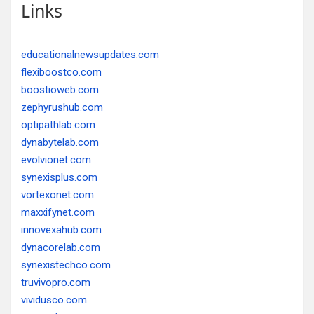
Links
educationalnewsupdates.com
flexiboostco.com
boostioweb.com
zephyrushub.com
optipathlab.com
dynabytelab.com
evolvionet.com
synexisplus.com
vortexonet.com
maxxifynet.com
innovexahub.com
dynacorelab.com
synexistechco.com
truvivopro.com
vividusco.com