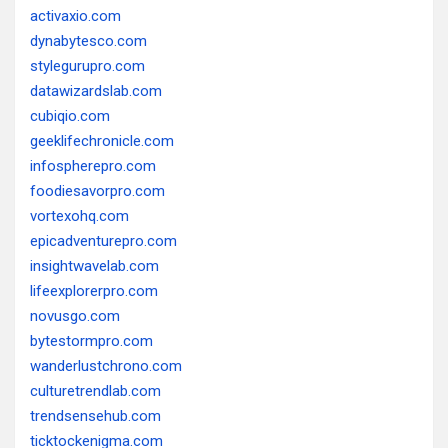
activaxio.com
dynabytesco.com
stylegurupro.com
datawizardslab.com
cubiqio.com
geeklifechronicle.com
infospherepro.com
foodiesavorpro.com
vortexohq.com
epicadventurepro.com
insightwavelab.com
lifeexplorerpro.com
novusgo.com
bytestormpro.com
wanderlustchrono.com
culturetrendlab.com
trendsensehub.com
ticktockenigma.com