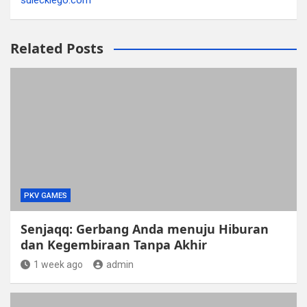
suleckiego.com
Related Posts
PKV GAMES
Senjaqq: Gerbang Anda menuju Hiburan
dan Kegembiraan Tanpa Akhir
1 week ago
admin