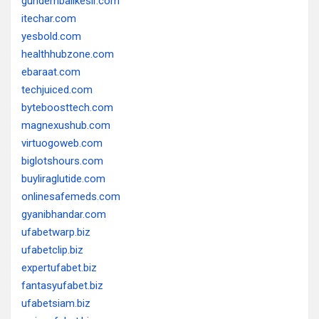
gundembalikesir.com
itechar.com
yesbold.com
healthhubzone.com
ebaraat.com
techjuiced.com
byteboosttech.com
magnexushub.com
virtuogoweb.com
biglotshours.com
buyliraglutide.com
onlinesafemeds.com
gyanibhandar.com
ufabetwarp.biz
ufabetclip.biz
expertufabet.biz
fantasyufabet.biz
ufabetsiam.biz