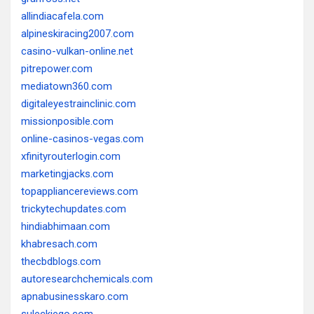
allindiacafela.com
alpineskiracing2007.com
casino-vulkan-online.net
pitrepower.com
mediatown360.com
digitaleyestrainclinic.com
missionposible.com
online-casinos-vegas.com
xfinityrouterlogin.com
marketingjacks.com
topappliancereviews.com
trickytechupdates.com
hindiabhimaan.com
khabresach.com
thecbdblogs.com
autoresearchchemicals.com
apnabusinesskaro.com