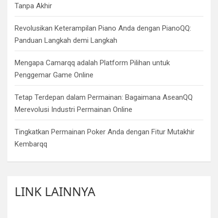
Tanpa Akhir
Revolusikan Keterampilan Piano Anda dengan PianoQQ:
Panduan Langkah demi Langkah
Mengapa Camarqq adalah Platform Pilihan untuk
Penggemar Game Online
Tetap Terdepan dalam Permainan: Bagaimana AseanQQ
Merevolusi Industri Permainan Online
Tingkatkan Permainan Poker Anda dengan Fitur Mutakhir
Kembarqq
LINK LAINNYA