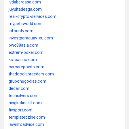
ivdabergasa.com
juyultadesga.com
real-crypto-services.com
mypetzworld.com
infounty.com
investparaguay-eu.com
bwc88asia.com
extrem-poker.com
ks-casino.com
carcarepoints.com
thedoodlebreeders.com
grupohugodias.com
deqair.com
techsilvers.com
ningkatinskill.com
fivsport.com
templatedzine.com
lawinfoadvice.com