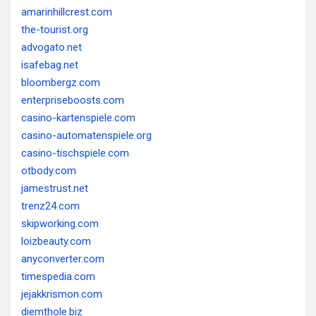
amarinhillcrest.com
the-tourist.org
advogato.net
isafebag.net
bloombergz.com
enterpriseboosts.com
casino-kartenspiele.com
casino-automatenspiele.org
casino-tischspiele.com
otbody.com
jamestrust.net
trenz24.com
skipworking.com
loizbeauty.com
anyconverter.com
timespedia.com
jejakkrismon.com
diemthole.biz