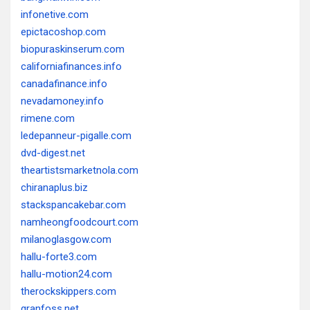
infonetive.com
epictacoshop.com
biopuraskinserum.com
californiafinances.info
canadafinance.info
nevadamoney.info
rimene.com
ledepanneur-pigalle.com
dvd-digest.net
theartistsmarketnola.com
chiranaplus.biz
stackspancakebar.com
namheongfoodcourt.com
milanoglasgow.com
hallu-forte3.com
hallu-motion24.com
therockskippers.com
granfoss.net