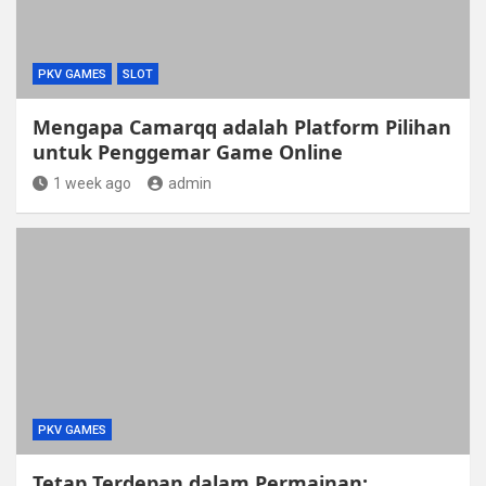
PKV GAMES
SLOT
Mengapa Camarqq adalah Platform Pilihan
untuk Penggemar Game Online
1 week ago
admin
PKV GAMES
Tetap Terdepan dalam Permainan: