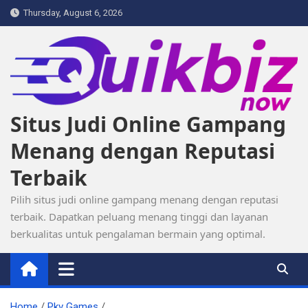
Skip
Thursday, August 6, 2026
to
content
Situs Judi Online Gampang
Menang dengan Reputasi
Terbaik
Pilih situs judi online gampang menang dengan reputasi
terbaik. Dapatkan peluang menang tinggi dan layanan
berkualitas untuk pengalaman bermain yang optimal.
Home
Pkv Games