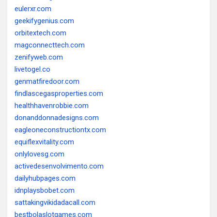
eulerxr.com
geekifygenius.com
orbitextech.com
magconnecttech.com
zenifyweb.com
livetogel.co
genmatfiredoor.com
findlascegasproperties.com
healthhavenrobbie.com
donanddonnadesigns.com
eagleoneconstructiontx.com
equiflexvitality.com
onlylovesg.com
activedesenvolvimento.com
dailyhubpages.com
idnplaysbobet.com
sattakingvikidadacall.com
bestbolaslotgames.com