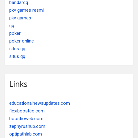
bandarqq
pkv games resmi
pkv games
qq
poker
poker online
situs qq
situs qq
Links
educationalnewsupdates.com
flexiboostco.com
boostioweb.com
zephyrushub.com
optipathlab.com