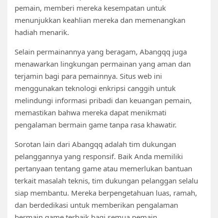
pemain, memberi mereka kesempatan untuk
menunjukkan keahlian mereka dan memenangkan
hadiah menarik.
Selain permainannya yang beragam, Abangqq juga
menawarkan lingkungan permainan yang aman dan
terjamin bagi para pemainnya. Situs web ini
menggunakan teknologi enkripsi canggih untuk
melindungi informasi pribadi dan keuangan pemain,
memastikan bahwa mereka dapat menikmati
pengalaman bermain game tanpa rasa khawatir.
Sorotan lain dari Abangqq adalah tim dukungan
pelanggannya yang responsif. Baik Anda memiliki
pertanyaan tentang game atau memerlukan bantuan
terkait masalah teknis, tim dukungan pelanggan selalu
siap membantu. Mereka berpengetahuan luas, ramah,
dan berdedikasi untuk memberikan pengalaman
bermain game terbaik bagi semua pemain.