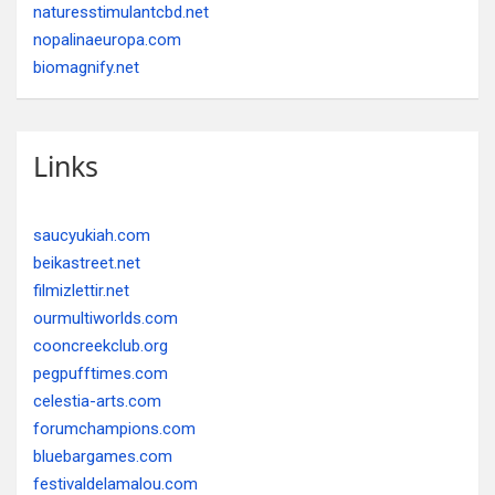
naturesstimulantcbd.net
nopalinaeuropa.com
biomagnify.net
Links
saucyukiah.com
beikastreet.net
filmizlettir.net
ourmultiworlds.com
cooncreekclub.org
pegpufftimes.com
celestia-arts.com
forumchampions.com
bluebargames.com
festivaldelamalou.com