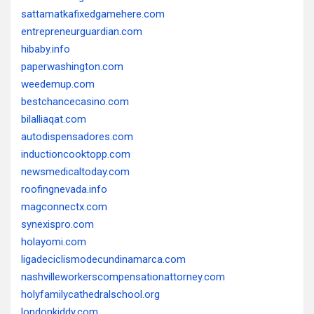
sattamatkafixedgamehere.com
entrepreneurguardian.com
hibaby.info
paperwashington.com
weedemup.com
bestchancecasino.com
bilalliaqat.com
autodispensadores.com
inductioncooktopp.com
newsmedicaltoday.com
roofingnevada.info
magconnectx.com
synexispro.com
holayomi.com
ligadeciclismodecundinamarca.com
nashvilleworkerscompensationattorney.com
holyfamilycathedralschool.org
londonkiddy.com