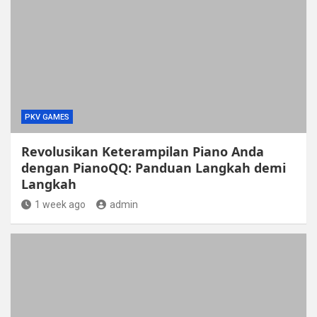
PKV GAMES
Revolusikan Keterampilan Piano Anda
dengan PianoQQ: Panduan Langkah demi
Langkah
1 week ago
admin