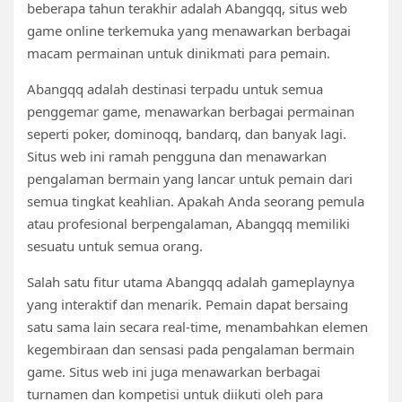
beberapa tahun terakhir adalah Abangqq, situs web
game online terkemuka yang menawarkan berbagai
macam permainan untuk dinikmati para pemain.
Abangqq adalah destinasi terpadu untuk semua
penggemar game, menawarkan berbagai permainan
seperti poker, dominoqq, bandarq, dan banyak lagi.
Situs web ini ramah pengguna dan menawarkan
pengalaman bermain yang lancar untuk pemain dari
semua tingkat keahlian. Apakah Anda seorang pemula
atau profesional berpengalaman, Abangqq memiliki
sesuatu untuk semua orang.
Salah satu fitur utama Abangqq adalah gameplaynya
yang interaktif dan menarik. Pemain dapat bersaing
satu sama lain secara real-time, menambahkan elemen
kegembiraan dan sensasi pada pengalaman bermain
game. Situs web ini juga menawarkan berbagai
turnamen dan kompetisi untuk diikuti oleh para