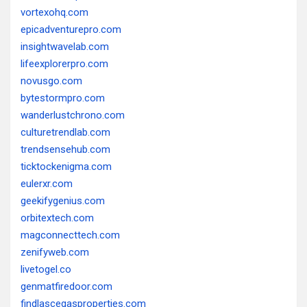
vortexohq.com
epicadventurepro.com
insightwavelab.com
lifeexplorerpro.com
novusgo.com
bytestormpro.com
wanderlustchrono.com
culturetrendlab.com
trendsensehub.com
ticktockenigma.com
eulerxr.com
geekifygenius.com
orbitextech.com
magconnecttech.com
zenifyweb.com
livetogel.co
genmatfiredoor.com
findlascegasproperties.com