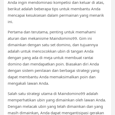
Anda ingin mendominasi kompetisi dan keluar di atas,
berikut adalah beberapa tips untuk membantu Anda
mencapai kesuksesan dalam permainan yang menarik
ini.
Pertama dan terutama, penting untuk memahami
aturan dan mekanisme Maindomino99. Gim ini
dimainkan dengan satu set domino, dan tujuannya
adalah untuk mencocokkan ubin di tangan Anda
dengan yang ada di meja untuk membuat rantai
domino dan mendapatkan poin. Biasakan diri Anda
dengan sistem penilaian dan berbagai strategi yang
dapat membantu Anda memaksimalkan poin dan
mengakali lawan Anda.
Salah satu strategi utama di Maindomino99 adalah
memperhatikan ubin yang dimainkan oleh lawan Anda.
Dengan melacak ubin yang telah dimainkan dan yang
masih dimainkan, Anda dapat mengantisipasi gerakan