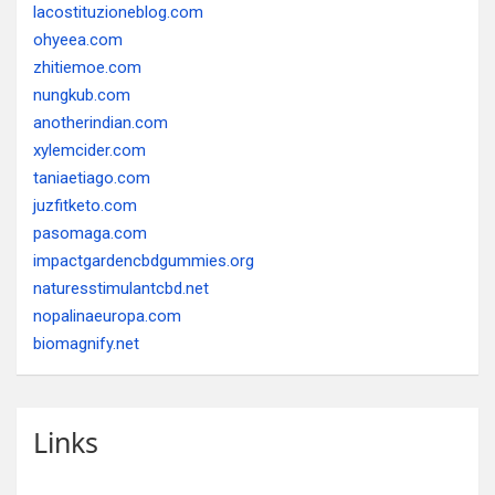
lacostituzioneblog.com
ohyeea.com
zhitiemoe.com
nungkub.com
anotherindian.com
xylemcider.com
taniaetiago.com
juzfitketo.com
pasomaga.com
impactgardencbdgummies.org
naturesstimulantcbd.net
nopalinaeuropa.com
biomagnify.net
Links