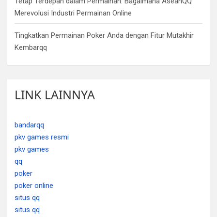
Tetap Terdepan dalam Permainan: Bagaimana AseanQQ
Merevolusi Industri Permainan Online
Tingkatkan Permainan Poker Anda dengan Fitur Mutakhir
Kembarqq
LINK LAINNYA
bandarqq
pkv games resmi
pkv games
qq
poker
poker online
situs qq
situs qq