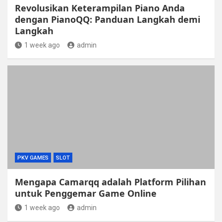
Revolusikan Keterampilan Piano Anda
dengan PianoQQ: Panduan Langkah demi
Langkah
1 week ago
admin
PKV GAMES
SLOT
Mengapa Camarqq adalah Platform Pilihan
untuk Penggemar Game Online
1 week ago
admin