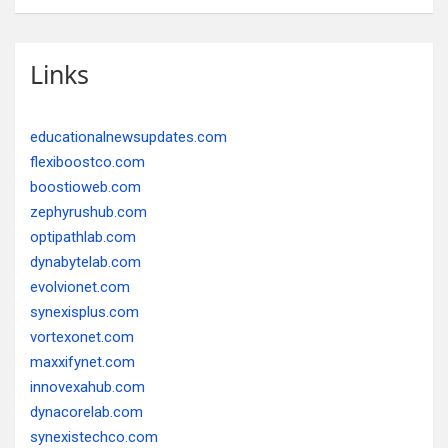
Links
educationalnewsupdates.com
flexiboostco.com
boostioweb.com
zephyrushub.com
optipathlab.com
dynabytelab.com
evolvionet.com
synexisplus.com
vortexonet.com
maxxifynet.com
innovexahub.com
dynacorelab.com
synexistechco.com