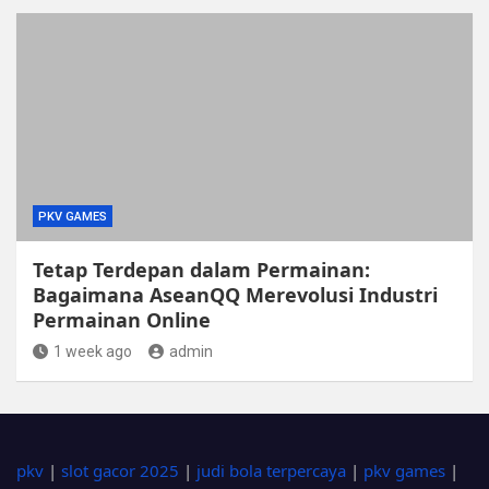
PKV GAMES
Tetap Terdepan dalam Permainan:
Bagaimana AseanQQ Merevolusi Industri
Permainan Online
1 week ago
admin
pkv
|
slot gacor 2025
|
judi bola terpercaya
|
pkv games
|