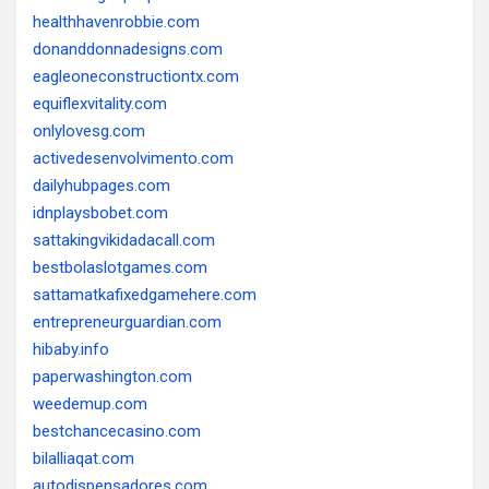
healthhavenrobbie.com
donanddonnadesigns.com
eagleoneconstructiontx.com
equiflexvitality.com
onlylovesg.com
activedesenvolvimento.com
dailyhubpages.com
idnplaysbobet.com
sattakingvikidadacall.com
bestbolaslotgames.com
sattamatkafixedgamehere.com
entrepreneurguardian.com
hibaby.info
paperwashington.com
weedemup.com
bestchancecasino.com
bilalliaqat.com
autodispensadores.com