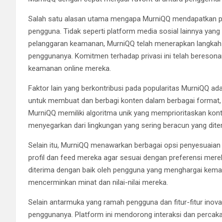
Salah satu alasan utama mengapa MurniQQ mendapatkan po
pengguna. Tidak seperti platform media sosial lainnya y
pelanggaran keamanan, MurniQQ telah menerapkan langkah -
penggunanya. Komitmen terhadap privasi ini telah bereson
keamanan online mereka.
Faktor lain yang berkontribusi pada popularitas MurniQQ ad
untuk membuat dan berbagi konten dalam berbagai format, se
MurniQQ memiliki algoritma unik yang memprioritaskan kon
menyegarkan dari lingkungan yang sering beracun yang ditem
Selain itu, MurniQQ menawarkan berbagai opsi penyesuai
profil dan feed mereka agar sesuai dengan preferensi merek
diterima dengan baik oleh pengguna yang menghargai kem
mencerminkan minat dan nilai-nilai mereka.
Selain antarmuka yang ramah pengguna dan fitur-fitur inov
penggunanya. Platform ini mendorong interaksi dan perca