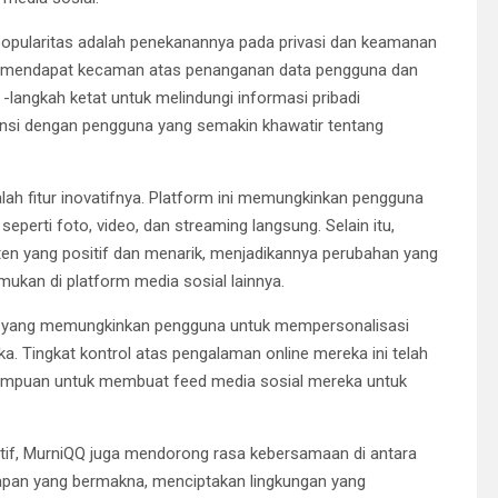
pularitas adalah penekanannya pada privasi dan keamanan
ang mendapat kecaman atas penanganan data pengguna dan
langkah ketat untuk melindungi informasi pribadi
ansi dengan pengguna yang semakin khawatir tentang
alah fitur inovatifnya. Platform ini memungkinkan pengguna
perti foto, video, dan streaming langsung. Selain itu,
ten yang positif dan menarik, menjadikannya perubahan yang
ukan di platform media sosial lainnya.
an yang memungkinkan pengguna untuk mempersonalisasi
a. Tingkat kontrol atas pengalaman online mereka ini telah
ampuan untuk membuat feed media sosial mereka untuk
atif, MurniQQ juga mendorong rasa kebersamaan di antara
kapan yang bermakna, menciptakan lingkungan yang