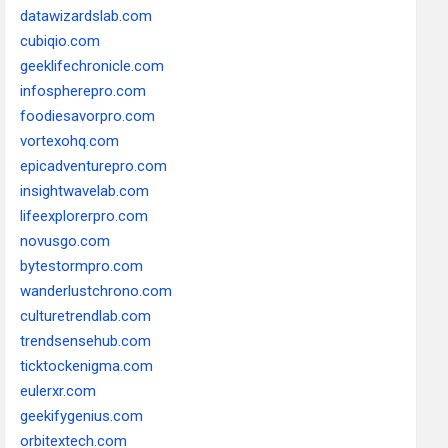
datawizardslab.com
cubiqio.com
geeklifechronicle.com
infospherepro.com
foodiesavorpro.com
vortexohq.com
epicadventurepro.com
insightwavelab.com
lifeexplorerpro.com
novusgo.com
bytestormpro.com
wanderlustchrono.com
culturetrendlab.com
trendsensehub.com
ticktockenigma.com
eulerxr.com
geekifygenius.com
orbitextech.com