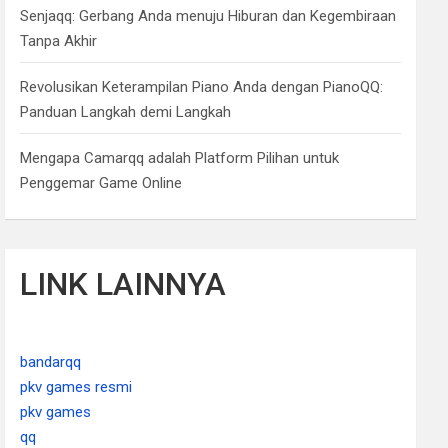
Senjaqq: Gerbang Anda menuju Hiburan dan Kegembiraan
Tanpa Akhir
Revolusikan Keterampilan Piano Anda dengan PianoQQ:
Panduan Langkah demi Langkah
Mengapa Camarqq adalah Platform Pilihan untuk
Penggemar Game Online
LINK LAINNYA
bandarqq
pkv games resmi
pkv games
qq