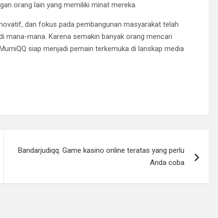
an orang lain yang memiliki minat mereka.
 inovatif, dan fokus pada pembangunan masyarakat telah
a di mana-mana. Karena semakin banyak orang mencari
 MurniQQ siap menjadi pemain terkemuka di lanskap media
Bandarjudiqq: Game kasino online teratas yang perlu
Anda coba