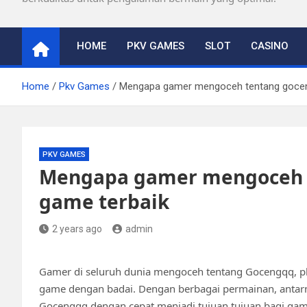
HOME
PKV GAMES
SLOT
CASINO
Home
Pkv Games
Mengapa gamer mengoceh tentang goceng
PKV GAMES
Mengapa gamer mengoceh t
game terbaik
2 years ago
admin
Gamer di seluruh dunia mengoceh tentang Gocengqq, p
game dengan badai. Dengan berbagai permainan, antar
Gocengqq dengan cepat menjadi tujuan tujuan bagi g