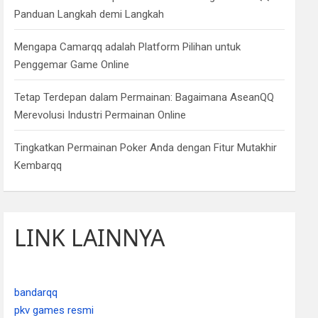
Panduan Langkah demi Langkah
Mengapa Camarqq adalah Platform Pilihan untuk
Penggemar Game Online
Tetap Terdepan dalam Permainan: Bagaimana AseanQQ
Merevolusi Industri Permainan Online
Tingkatkan Permainan Poker Anda dengan Fitur Mutakhir
Kembarqq
LINK LAINNYA
bandarqq
pkv games resmi