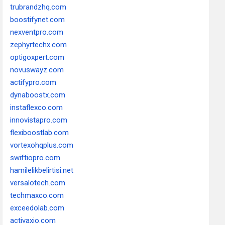
trubrandzhq.com
boostifynet.com
nexventpro.com
zephyrtechx.com
optigoxpert.com
novuswayz.com
actifypro.com
dynaboostx.com
instaflexco.com
innovistapro.com
flexiboostlab.com
vortexohqplus.com
swiftiopro.com
hamilelikbelirtisi.net
versalotech.com
techmaxco.com
exceedolab.com
activaxio.com