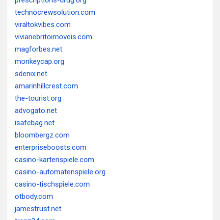
prescriptions-drug.org
technocrewsolution.com
viraltokvibes.com
vivianebritoimoveis.com
magforbes.net
monkeycap.org
sdenix.net
amarinhillcrest.com
the-tourist.org
advogato.net
isafebag.net
bloombergz.com
enterpriseboosts.com
casino-kartenspiele.com
casino-automatenspiele.org
casino-tischspiele.com
otbody.com
jamestrust.net