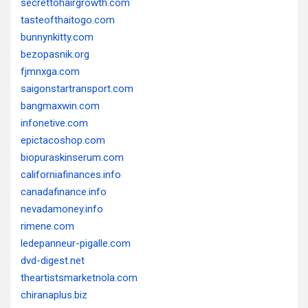
secrettohairgrowth.com
tasteofthaitogo.com
bunnynkitty.com
bezopasnik.org
fjmnxga.com
saigonstartransport.com
bangmaxwin.com
infonetive.com
epictacoshop.com
biopuraskinserum.com
californiafinances.info
canadafinance.info
nevadamoney.info
rimene.com
ledepanneur-pigalle.com
dvd-digest.net
theartistsmarketnola.com
chiranaplus.biz