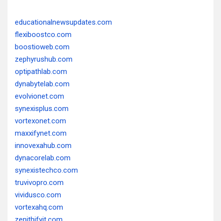
educationalnewsupdates.com
flexiboostco.com
boostioweb.com
zephyrushub.com
optipathlab.com
dynabytelab.com
evolvionet.com
synexisplus.com
vortexonet.com
maxxifynet.com
innovexahub.com
dynacorelab.com
synexistechco.com
truvivopro.com
vividusco.com
vortexahq.com
zenithifyit.com