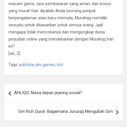
macam game, opsi pembayaran yang aman, dan bonus
yang murah hati. Apakah Anda seorang penjudi
berpengalaman atau baru memulai, Murahqq memiliki
sesuatu untuk ditawarkan untuk semua orang. Jadi
mengapa tidak mencobanya dan mengungkap dunia
perjudian online yang mendebarkan dengan Murahqq hari
ini?
[ad_2]
Tags:
judi bola
,
pkv games
,
slot
Post
AHLIQQ: Masa depan jejaring sosial?
navigation
Get Rich Quick: Bagaimana Jurusqq Mengubah Gim