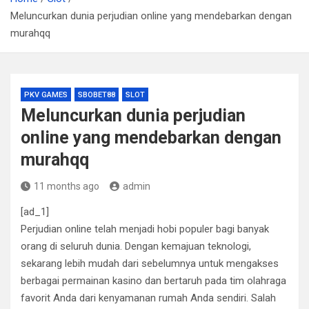
Meluncurkan dunia perjudian online yang mendebarkan dengan
murahqq
PKV GAMES
SBOBET88
SLOT
Meluncurkan dunia perjudian
online yang mendebarkan dengan
murahqq
11 months ago
admin
[ad_1]
Perjudian online telah menjadi hobi populer bagi banyak
orang di seluruh dunia. Dengan kemajuan teknologi,
sekarang lebih mudah dari sebelumnya untuk mengakses
berbagai permainan kasino dan bertaruh pada tim olahraga
favorit Anda dari kenyamanan rumah Anda sendiri. Salah