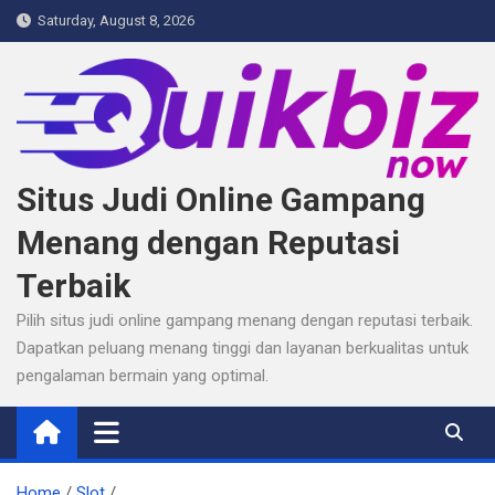
Skip
Saturday, August 8, 2026
to
content
Situs Judi Online Gampang
Menang dengan Reputasi
Terbaik
Pilih situs judi online gampang menang dengan reputasi terbaik.
Dapatkan peluang menang tinggi dan layanan berkualitas untuk
pengalaman bermain yang optimal.
Home
Slot