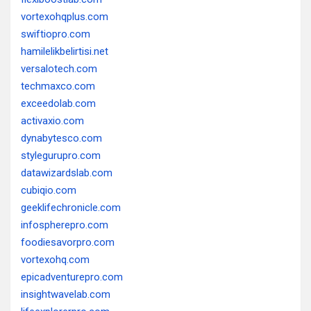
vortexohqplus.com
swiftiopro.com
hamilelikbelirtisi.net
versalotech.com
techmaxco.com
exceedolab.com
activaxio.com
dynabytesco.com
stylegurupro.com
datawizardslab.com
cubiqio.com
geeklifechronicle.com
infospherepro.com
foodiesavorpro.com
vortexohq.com
epicadventurepro.com
insightwavelab.com