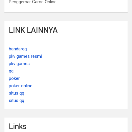
Penggemar Game Online
LINK LAINNYA
bandarqq
pkv games resmi
pkv games
qq
poker
poker online
situs qq
situs qq
Links