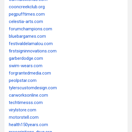
cooncreekclub.org
pegpufftimes.com
celestia-arts.com
forumchampions.com
bluebargames.com
festivaldelamalou.com
firstsigninnovations.com
garberdodge.com
swim-wears.com
forgrantedmedia.com
peolpstar.com
tylerscustomdesign.com
carworksonline.com
techtimesss.com
virylstore.com
motorstell.com
health150years.com