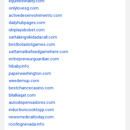
equiflexvitality.com
onlylovesg.com
activedesenvolvimento.com
dailyhubpages.com
idnplaysbobet.com
sattakingvikidadacall.com
bestbolaslotgames.com
sattamatkafixedgamehere.com
entrepreneurguardian.com
hibaby.info
paperwashington.com
weedemup.com
bestchancecasino.com
bilalliaqat.com
autodispensadores.com
inductioncooktopp.com
newsmedicaltoday.com
roofingnevada.info