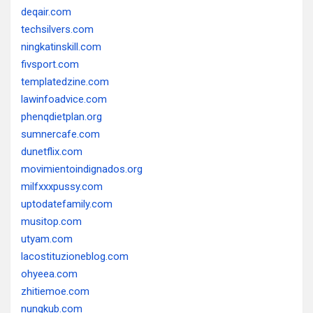
deqair.com
techsilvers.com
ningkatinskill.com
fivsport.com
templatedzine.com
lawinfoadvice.com
phenqdietplan.org
sumnercafe.com
dunetflix.com
movimientoindignados.org
milfxxxpussy.com
uptodatefamily.com
musitop.com
utyam.com
lacostituzioneblog.com
ohyeea.com
zhitiemoe.com
nungkub.com