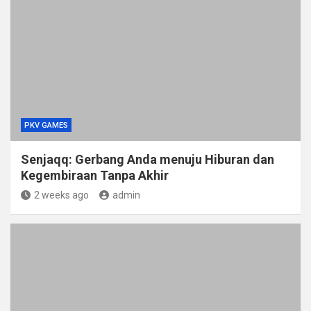
PKV GAMES
Senjaqq: Gerbang Anda menuju Hiburan dan
Kegembiraan Tanpa Akhir
2 weeks ago
admin