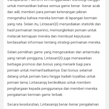
untuk memastikan bahwa semua game benar -benar acak
dan adil, memberi para pemain ketenangan pikiran
mengetahui bahwa mereka bermain di lapangan bermain
yang rata. Selain itu, LintasanQQ menyediakan statistik dan
hasil permainan terperinci, memungkinkan pemain untuk
melacak kemajuan mereka dan membuat keputusan
berdasarkan informasi tentang strategi permainan mereka.
Selain pemilihan game yang mengesankan dan antarmuka
yang ramah pengguna, LintasanQQ juga menawarkan
berbagai promosi dan bonus yang menarik bagi para
pemain untuk memanfaatkannya. Dari bonus selamat
datang untuk pemain baru hingga hadiah loyalitas untuk
pemain lama, Lintasanqq berdedikasi untuk memberi
penghargaan kepada penggunanya dan memberi mereka
pengalaman bermain game terbaik.
Secara keseluruhan, Lintasanqq benar-benar pengalaman