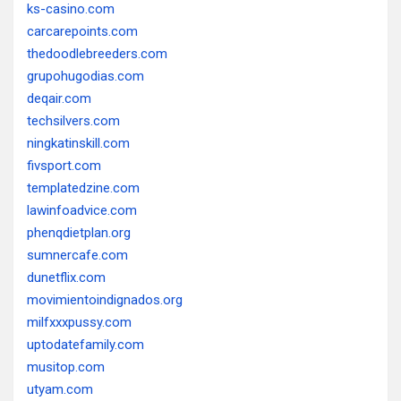
ks-casino.com
carcarepoints.com
thedoodlebreeders.com
grupohugodias.com
deqair.com
techsilvers.com
ningkatinskill.com
fivsport.com
templatedzine.com
lawinfoadvice.com
phenqdietplan.org
sumnercafe.com
dunetflix.com
movimientoindignados.org
milfxxxpussy.com
uptodatefamily.com
musitop.com
utyam.com