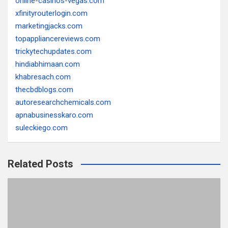
online-casinos-vegas.com
xfinityrouterlogin.com
marketingjacks.com
topappliancereviews.com
trickytechupdates.com
hindiabhimaan.com
khabresach.com
thecbdblogs.com
autoresearchchemicals.com
apnabusinesskaro.com
suleckiego.com
Related Posts