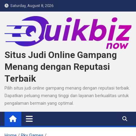
Skip
Saturday, August 8, 2026
to
content
Situs Judi Online Gampang
Menang dengan Reputasi
Terbaik
Pilih situs judi online gampang menang dengan reputasi terbaik.
Dapatkan peluang menang tinggi dan layanan berkualitas untuk
pengalaman bermain yang optimal.
Home
Pkv Games