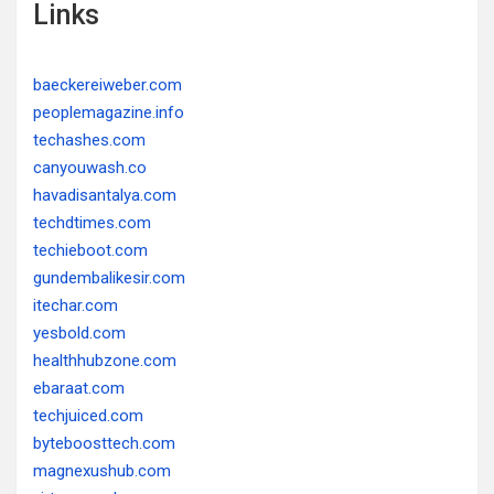
Links
baeckereiweber.com
peoplemagazine.info
techashes.com
canyouwash.co
havadisantalya.com
techdtimes.com
techieboot.com
gundembalikesir.com
itechar.com
yesbold.com
healthhubzone.com
ebaraat.com
techjuiced.com
byteboosttech.com
magnexushub.com