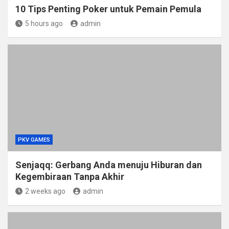
10 Tips Penting Poker untuk Pemain Pemula
5 hours ago
admin
PKV GAMES
Senjaqq: Gerbang Anda menuju Hiburan dan
Kegembiraan Tanpa Akhir
2 weeks ago
admin