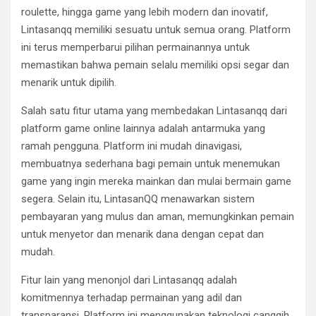
roulette, hingga game yang lebih modern dan inovatif,
Lintasanqq memiliki sesuatu untuk semua orang. Platform
ini terus memperbarui pilihan permainannya untuk
memastikan bahwa pemain selalu memiliki opsi segar dan
menarik untuk dipilih.
Salah satu fitur utama yang membedakan Lintasanqq dari
platform game online lainnya adalah antarmuka yang
ramah pengguna. Platform ini mudah dinavigasi,
membuatnya sederhana bagi pemain untuk menemukan
game yang ingin mereka mainkan dan mulai bermain game
segera. Selain itu, LintasanQQ menawarkan sistem
pembayaran yang mulus dan aman, memungkinkan pemain
untuk menyetor dan menarik dana dengan cepat dan
mudah.
Fitur lain yang menonjol dari Lintasanqq adalah
komitmennya terhadap permainan yang adil dan
transparansi. Platform ini menggunakan teknologi canggih