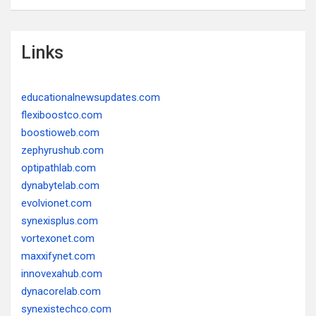
Links
educationalnewsupdates.com
flexiboostco.com
boostioweb.com
zephyrushub.com
optipathlab.com
dynabytelab.com
evolvionet.com
synexisplus.com
vortexonet.com
maxxifynet.com
innovexahub.com
dynacorelab.com
synexistechco.com