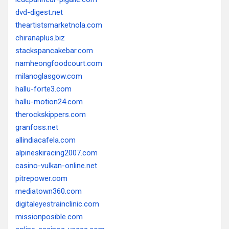
dvd-digest.net
theartistsmarketnola.com
chiranaplus.biz
stackspancakebar.com
namheongfoodcourt.com
milanoglasgow.com
hallu-forte3.com
hallu-motion24.com
therockskippers.com
granfoss.net
allindiacafela.com
alpineskiracing2007.com
casino-vulkan-online.net
pitrepower.com
mediatown360.com
digitaleyestrainclinic.com
missionposible.com