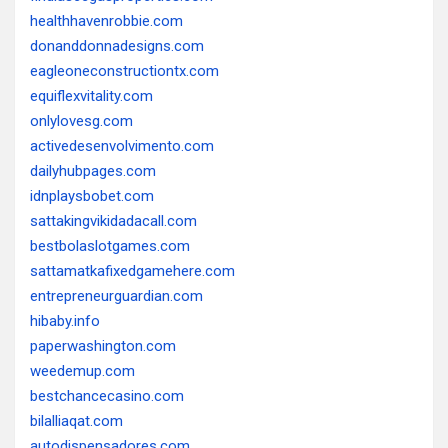
healthhavenrobbie.com
donanddonnadesigns.com
eagleoneconstructiontx.com
equiflexvitality.com
onlylovesg.com
activedesenvolvimento.com
dailyhubpages.com
idnplaysbobet.com
sattakingvikidadacall.com
bestbolaslotgames.com
sattamatkafixedgamehere.com
entrepreneurguardian.com
hibaby.info
paperwashington.com
weedemup.com
bestchancecasino.com
bilalliaqat.com
autodispensadores.com