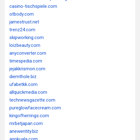
casino-tischspiele.com
otbody.com
jamestrust.net
trenz24.com
skipworking.com
loizbeauty.com
anyconverter.com
timespedia.com
jejakkrismon.com
diemthole.biz
ufabetkk.com
allquickmedia.com
technewsgazette.com
pureglowfacecream.com
kingofherrings.com
mrbetjapan.com
anewentity.biz
appkuala.com