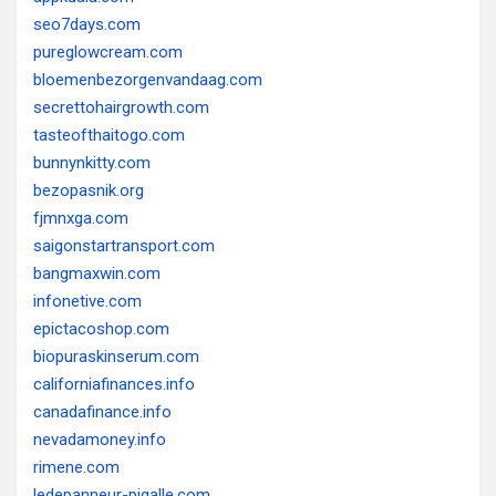
seo7days.com
pureglowcream.com
bloemenbezorgenvandaag.com
secrettohairgrowth.com
tasteofthaitogo.com
bunnynkitty.com
bezopasnik.org
fjmnxga.com
saigonstartransport.com
bangmaxwin.com
infonetive.com
epictacoshop.com
biopuraskinserum.com
californiafinances.info
canadafinance.info
nevadamoney.info
rimene.com
ledepanneur-pigalle.com