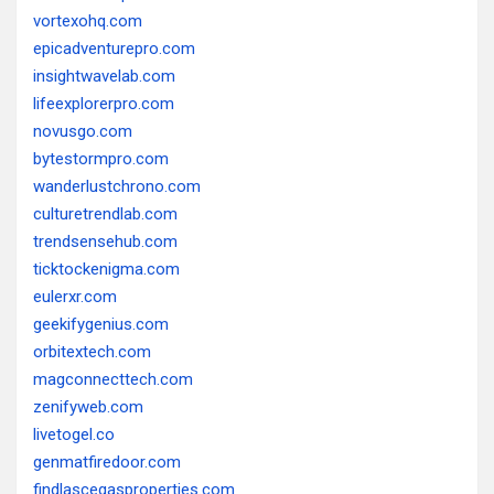
vortexohq.com
epicadventurepro.com
insightwavelab.com
lifeexplorerpro.com
novusgo.com
bytestormpro.com
wanderlustchrono.com
culturetrendlab.com
trendsensehub.com
ticktockenigma.com
eulerxr.com
geekifygenius.com
orbitextech.com
magconnecttech.com
zenifyweb.com
livetogel.co
genmatfiredoor.com
findlascegasproperties.com