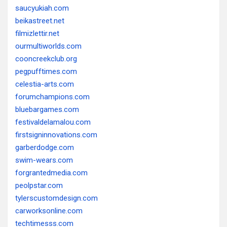
saucyukiah.com
beikastreet.net
filmizlettir.net
ourmultiworlds.com
cooncreekclub.org
pegpufftimes.com
celestia-arts.com
forumchampions.com
bluebargames.com
festivaldelamalou.com
firstsigninnovations.com
garberdodge.com
swim-wears.com
forgrantedmedia.com
peolpstar.com
tylerscustomdesign.com
carworksonline.com
techtimesss.com