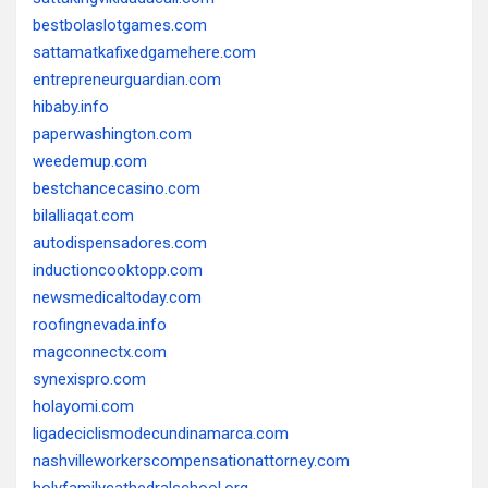
bestbolaslotgames.com
sattamatkafixedgamehere.com
entrepreneurguardian.com
hibaby.info
paperwashington.com
weedemup.com
bestchancecasino.com
bilalliaqat.com
autodispensadores.com
inductioncooktopp.com
newsmedicaltoday.com
roofingnevada.info
magconnectx.com
synexispro.com
holayomi.com
ligadeciclismodecundinamarca.com
nashvilleworkerscompensationattorney.com