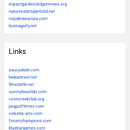
impactgardencbdgummies.org
naturesstimulantcbd.net
nopalinaeuropa.com
biomagnify.net
Links
saucyukiah.com
beikastreet.net
filmizlettir.net
ourmultiworlds.com
cooncreekclub.org
pegpufftimes.com
celestia-arts.com
forumchampions.com
bluebargames.com