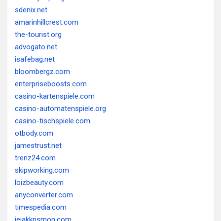
sdenix.net
amarinhillcrest.com
the-tourist.org
advogato.net
isafebag.net
bloombergz.com
enterpriseboosts.com
casino-kartenspiele.com
casino-automatenspiele.org
casino-tischspiele.com
otbody.com
jamestrust.net
trenz24.com
skipworking.com
loizbeauty.com
anyconverter.com
timespedia.com
jejakkrismon.com