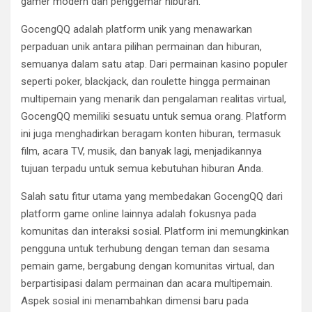
gamer modern dan penggemar hiburan.
GocengQQ adalah platform unik yang menawarkan
perpaduan unik antara pilihan permainan dan hiburan,
semuanya dalam satu atap. Dari permainan kasino populer
seperti poker, blackjack, dan roulette hingga permainan
multipemain yang menarik dan pengalaman realitas virtual,
GocengQQ memiliki sesuatu untuk semua orang. Platform
ini juga menghadirkan beragam konten hiburan, termasuk
film, acara TV, musik, dan banyak lagi, menjadikannya
tujuan terpadu untuk semua kebutuhan hiburan Anda.
Salah satu fitur utama yang membedakan GocengQQ dari
platform game online lainnya adalah fokusnya pada
komunitas dan interaksi sosial. Platform ini memungkinkan
pengguna untuk terhubung dengan teman dan sesama
pemain game, bergabung dengan komunitas virtual, dan
berpartisipasi dalam permainan dan acara multipemain.
Aspek sosial ini menambahkan dimensi baru pada