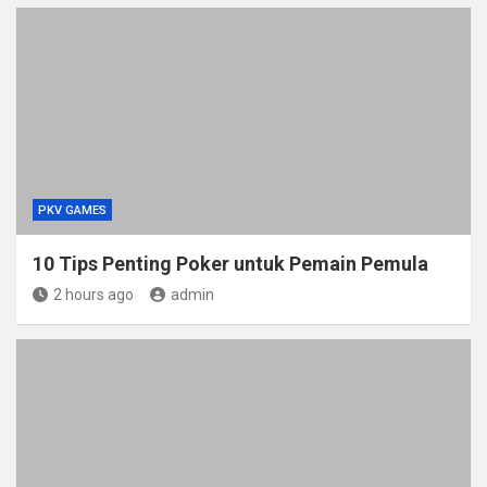
PKV GAMES
10 Tips Penting Poker untuk Pemain Pemula
2 hours ago
admin