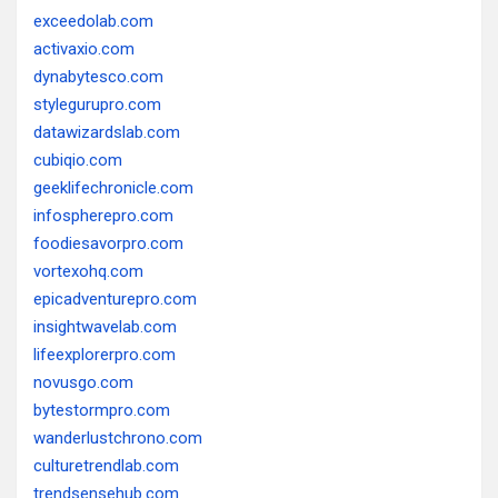
exceedolab.com
activaxio.com
dynabytesco.com
stylegurupro.com
datawizardslab.com
cubiqio.com
geeklifechronicle.com
infospherepro.com
foodiesavorpro.com
vortexohq.com
epicadventurepro.com
insightwavelab.com
lifeexplorerpro.com
novusgo.com
bytestormpro.com
wanderlustchrono.com
culturetrendlab.com
trendsensehub.com