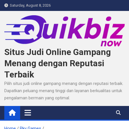
Skip
Saturday, August 8, 2026
to
content
Situs Judi Online Gampang
Menang dengan Reputasi
Terbaik
Pilih situs judi online gampang menang dengan reputasi terbaik.
Dapatkan peluang menang tinggi dan layanan berkualitas untuk
pengalaman bermain yang optimal.
Home
Pkv Games