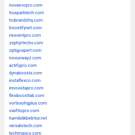
novaevopro.com
trusparktech.com
trubrandzhq.com
boostifynet.com
nexventpro.com
zephyrtechx.com
optigoxpert.com
novuswayz.com
actifypro.com
dynaboostx.com
instaflexco.com
innovistapro.com
flexiboostlab.com
vortexohqplus.com
swiftiopro.com
hamilelikbelirtisi.net
versalotech.com
techmaxco.com