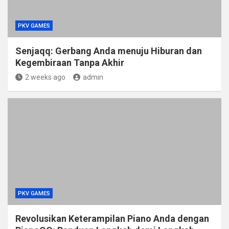
PKV GAMES
Senjaqq: Gerbang Anda menuju Hiburan dan
Kegembiraan Tanpa Akhir
2 weeks ago
admin
PKV GAMES
Revolusikan Keterampilan Piano Anda dengan