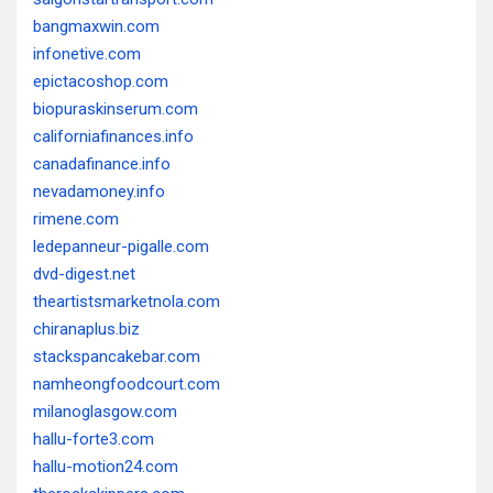
bangmaxwin.com
infonetive.com
epictacoshop.com
biopuraskinserum.com
californiafinances.info
canadafinance.info
nevadamoney.info
rimene.com
ledepanneur-pigalle.com
dvd-digest.net
theartistsmarketnola.com
chiranaplus.biz
stackspancakebar.com
namheongfoodcourt.com
milanoglasgow.com
hallu-forte3.com
hallu-motion24.com