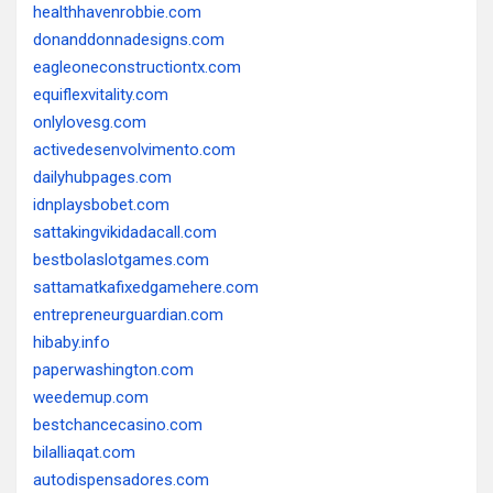
healthhavenrobbie.com
donanddonnadesigns.com
eagleoneconstructiontx.com
equiflexvitality.com
onlylovesg.com
activedesenvolvimento.com
dailyhubpages.com
idnplaysbobet.com
sattakingvikidadacall.com
bestbolaslotgames.com
sattamatkafixedgamehere.com
entrepreneurguardian.com
hibaby.info
paperwashington.com
weedemup.com
bestchancecasino.com
bilalliaqat.com
autodispensadores.com