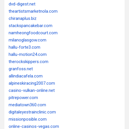
dvd-digest.net
theartistsmarketnola.com
chiranaplus.biz
stackspancakebar.com
namheongfoodcourt.com
milanoglasgow.com
hallu-forte3.com
hallu-motion24.com
therockskippers.com
granfoss.net
allindiacafela.com
alpineskiracing2007.com
casino-vulkan-online.net
pitrepower.com
mediatown360.com
digitaleyestrainclinic.com
missionposible.com
online-casinos-vegas.com