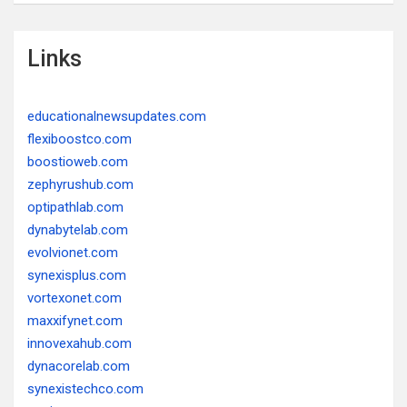
Links
educationalnewsupdates.com
flexiboostco.com
boostioweb.com
zephyrushub.com
optipathlab.com
dynabytelab.com
evolvionet.com
synexisplus.com
vortexonet.com
maxxifynet.com
innovexahub.com
dynacorelab.com
synexistechco.com