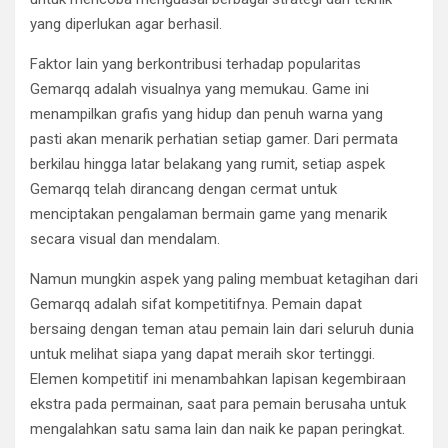
yang diperlukan agar berhasil.
Faktor lain yang berkontribusi terhadap popularitas
Gemarqq adalah visualnya yang memukau. Game ini
menampilkan grafis yang hidup dan penuh warna yang
pasti akan menarik perhatian setiap gamer. Dari permata
berkilau hingga latar belakang yang rumit, setiap aspek
Gemarqq telah dirancang dengan cermat untuk
menciptakan pengalaman bermain game yang menarik
secara visual dan mendalam.
Namun mungkin aspek yang paling membuat ketagihan dari
Gemarqq adalah sifat kompetitifnya. Pemain dapat
bersaing dengan teman atau pemain lain dari seluruh dunia
untuk melihat siapa yang dapat meraih skor tertinggi.
Elemen kompetitif ini menambahkan lapisan kegembiraan
ekstra pada permainan, saat para pemain berusaha untuk
mengalahkan satu sama lain dan naik ke papan peringkat.