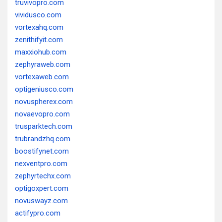
truvivopro.com
vividusco.com
vortexahq.com
zenithifyit.com
maxxiohub.com
zephyraweb.com
vortexaweb.com
optigeniusco.com
novuspherex.com
novaevopro.com
trusparktech.com
trubrandzhq.com
boostifynet.com
nexventpro.com
zephyrtechx.com
optigoxpert.com
novuswayz.com
actifypro.com