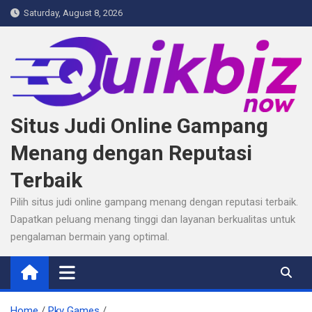
Skip
Saturday, August 8, 2026
to
content
Situs Judi Online Gampang
Menang dengan Reputasi
Terbaik
Pilih situs judi online gampang menang dengan reputasi terbaik.
Dapatkan peluang menang tinggi dan layanan berkualitas untuk
pengalaman bermain yang optimal.
Home
Pkv Games