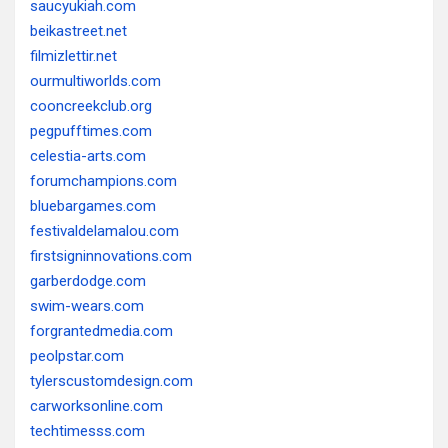
saucyukiah.com
beikastreet.net
filmizlettir.net
ourmultiworlds.com
cooncreekclub.org
pegpufftimes.com
celestia-arts.com
forumchampions.com
bluebargames.com
festivaldelamalou.com
firstsigninnovations.com
garberdodge.com
swim-wears.com
forgrantedmedia.com
peolpstar.com
tylerscustomdesign.com
carworksonline.com
techtimesss.com