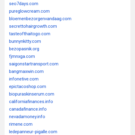
seo7days.com
pureglowcream.com
bloemenbezorgenvandaag.com
secrettohairgrowth.com
tasteofthaitogo.com
bunnynkitty.com
bezopasnik.org
fjmnxga.com
saigonstartransport.com
bangmaxwin.com
infonetive.com
epictacoshop.com
biopuraskinserum.com
californiafinances.info
canadafinance.info
nevadamoney.info
rimene.com
ledepanneur-pigalle.com