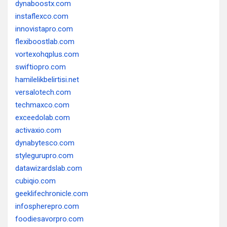
dynaboostx.com
instaflexco.com
innovistapro.com
flexiboostlab.com
vortexohqplus.com
swiftiopro.com
hamilelikbelirtisi.net
versalotech.com
techmaxco.com
exceedolab.com
activaxio.com
dynabytesco.com
stylegurupro.com
datawizardslab.com
cubiqio.com
geeklifechronicle.com
infospherepro.com
foodiesavorpro.com