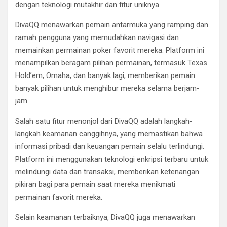
dengan teknologi mutakhir dan fitur uniknya.
DivaQQ menawarkan pemain antarmuka yang ramping dan
ramah pengguna yang memudahkan navigasi dan
memainkan permainan poker favorit mereka. Platform ini
menampilkan beragam pilihan permainan, termasuk Texas
Hold’em, Omaha, dan banyak lagi, memberikan pemain
banyak pilihan untuk menghibur mereka selama berjam-
jam.
Salah satu fitur menonjol dari DivaQQ adalah langkah-
langkah keamanan canggihnya, yang memastikan bahwa
informasi pribadi dan keuangan pemain selalu terlindungi.
Platform ini menggunakan teknologi enkripsi terbaru untuk
melindungi data dan transaksi, memberikan ketenangan
pikiran bagi para pemain saat mereka menikmati
permainan favorit mereka.
Selain keamanan terbaiknya, DivaQQ juga menawarkan