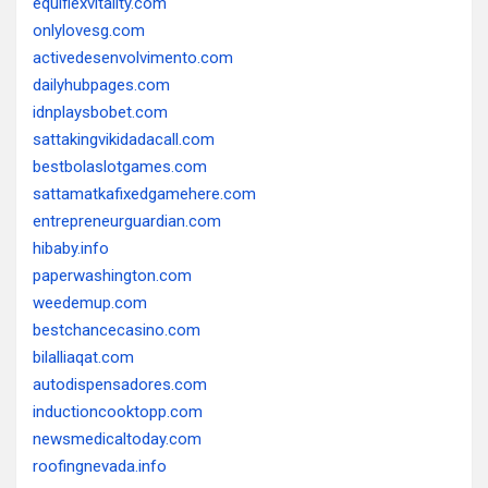
equiflexvitality.com
onlylovesg.com
activedesenvolvimento.com
dailyhubpages.com
idnplaysbobet.com
sattakingvikidadacall.com
bestbolaslotgames.com
sattamatkafixedgamehere.com
entrepreneurguardian.com
hibaby.info
paperwashington.com
weedemup.com
bestchancecasino.com
bilalliaqat.com
autodispensadores.com
inductioncooktopp.com
newsmedicaltoday.com
roofingnevada.info