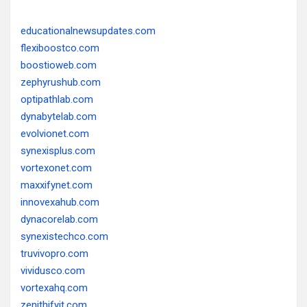
educationalnewsupdates.com
flexiboostco.com
boostioweb.com
zephyrushub.com
optipathlab.com
dynabytelab.com
evolvionet.com
synexisplus.com
vortexonet.com
maxxifynet.com
innovexahub.com
dynacorelab.com
synexistechco.com
truvivopro.com
vividusco.com
vortexahq.com
zenithifyit.com