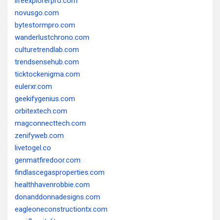
lifeexplorerpro.com
novusgo.com
bytestormpro.com
wanderlustchrono.com
culturetrendlab.com
trendsensehub.com
ticktockenigma.com
eulerxr.com
geekifygenius.com
orbitextech.com
magconnecttech.com
zenifyweb.com
livetogel.co
genmatfiredoor.com
findlascegasproperties.com
healthhavenrobbie.com
donanddonnadesigns.com
eagleoneconstructiontx.com