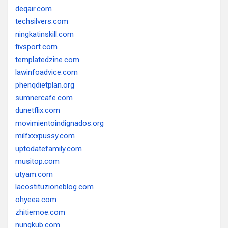
deqair.com
techsilvers.com
ningkatinskill.com
fivsport.com
templatedzine.com
lawinfoadvice.com
phenqdietplan.org
sumnercafe.com
dunetflix.com
movimientoindignados.org
milfxxxpussy.com
uptodatefamily.com
musitop.com
utyam.com
lacostituzioneblog.com
ohyeea.com
zhitiemoe.com
nungkub.com