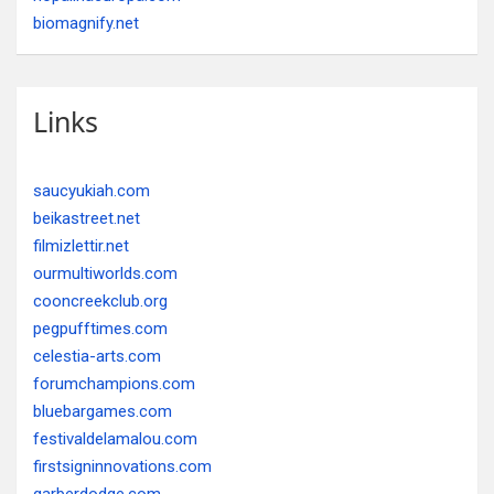
biomagnify.net
Links
saucyukiah.com
beikastreet.net
filmizlettir.net
ourmultiworlds.com
cooncreekclub.org
pegpufftimes.com
celestia-arts.com
forumchampions.com
bluebargames.com
festivaldelamalou.com
firstsigninnovations.com