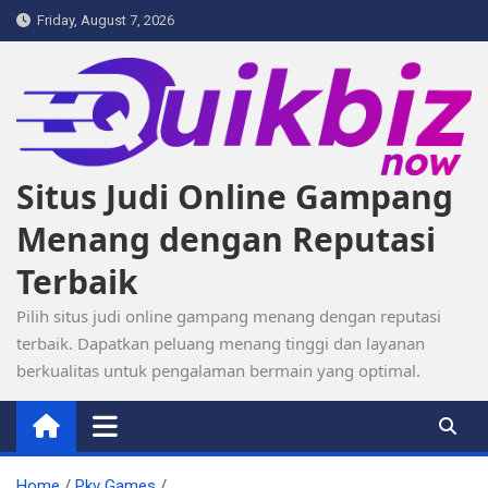
Skip
Friday, August 7, 2026
to
content
Situs Judi Online Gampang
Menang dengan Reputasi
Terbaik
Pilih situs judi online gampang menang dengan reputasi
terbaik. Dapatkan peluang menang tinggi dan layanan
berkualitas untuk pengalaman bermain yang optimal.
Home
Pkv Games