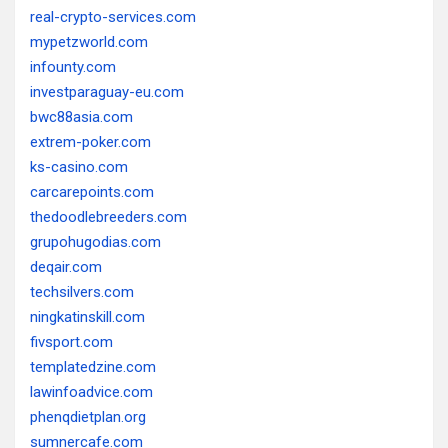
real-crypto-services.com
mypetzworld.com
infounty.com
investparaguay-eu.com
bwc88asia.com
extrem-poker.com
ks-casino.com
carcarepoints.com
thedoodlebreeders.com
grupohugodias.com
deqair.com
techsilvers.com
ningkatinskill.com
fivsport.com
templatedzine.com
lawinfoadvice.com
phenqdietplan.org
sumnercafe.com