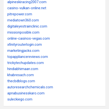
alpineskiracing2007.com
casino-vulkan-online.net
pitrepower.com
mediatown360.com
digitaleyestrainclinic.com
missionposible.com
online-casinos-vegas.com
xfinityrouterlogin.com
marketingjacks.com
topappliancereviews.com
trickytechupdates.com
hindiabhimaan.com
khabresach.com
thecbdblogs.com
autoresearchchemicals.com
apnabusinesskaro.com
suleckiego.com