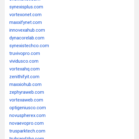
synexisplus.com
vortexonet.com
maxxifynet.com
innovexahub.com
dynacorelab.com
synexistechco.com
truvivopro.com
vividusco.com
vortexahq.com
zenithifyit.com
maxxiohub.com
zephyraweb.com
vortexaweb.com
optigeniusco.com
novuspherex.com
novaevopro.com
trusparktech.com
trubrandzhq.com