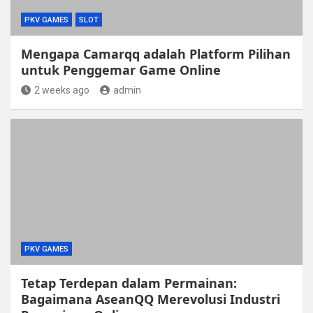
PKV GAMES
SLOT
Mengapa Camarqq adalah Platform Pilihan
untuk Penggemar Game Online
2 weeks ago
admin
PKV GAMES
Tetap Terdepan dalam Permainan:
Bagaimana AseanQQ Merevolusi Industri