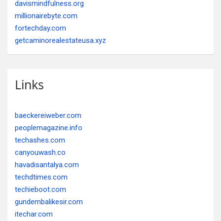
davismindfulness.org
millionairebyte.com
fortechday.com
getcaminorealestateusa.xyz
Links
baeckereiweber.com
peoplemagazine.info
techashes.com
canyouwash.co
havadisantalya.com
techdtimes.com
techieboot.com
gundembalikesir.com
itechar.com