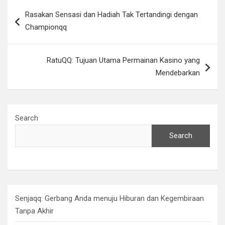
Post
Rasakan Sensasi dan Hadiah Tak Tertandingi dengan
navigation
Championqq
RatuQQ: Tujuan Utama Permainan Kasino yang
Mendebarkan
Search
Search
Senjaqq: Gerbang Anda menuju Hiburan dan Kegembiraan
Tanpa Akhir