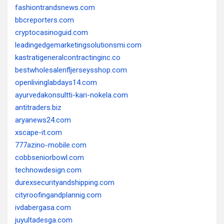
fashiontrandsnews.com
bbcreporters.com
cryptocasinoguid.com
leadingedgemarketingsolutionsmi.com
kastratigeneralcontractinginc.co
bestwholesalenfljerseysshop.com
openlivinglabdays14.com
ayurvedakonsultti-kari-nokela.com
antitraders.biz
aryanews24.com
xscape-it.com
777azino-mobile.com
cobbseniorbowl.com
technowdesign.com
durexsecurityandshipping.com
cityroofingandplannig.com
ivdabergasa.com
juyultadesga.com