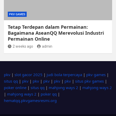
PKV GAMES
Tetap Terdepan dalam Permainan:
Bagaimana AseanQQ Merevolusi Industri
Permainan Online
2 weeks ago
admin
pkv
|
slot gacor 2025
|
judi bola terpercaya
|
pkv games
|
situs qq
|
pkv
|
pkv
|
pkv
|
pkv
|
pkv
|
situs pkv games
|
poker online
|
situs qq
|
mahjong ways 2
|
mahjong ways 2
|
mahjong ways 2
|
poker qq
|
hematqq.pkvgamesresmi.org