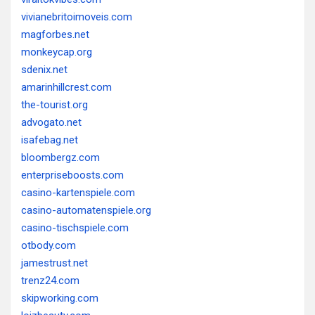
vivianebritoimoveis.com
magforbes.net
monkeycap.org
sdenix.net
amarinhillcrest.com
the-tourist.org
advogato.net
isafebag.net
bloombergz.com
enterpriseboosts.com
casino-kartenspiele.com
casino-automatenspiele.org
casino-tischspiele.com
otbody.com
jamestrust.net
trenz24.com
skipworking.com