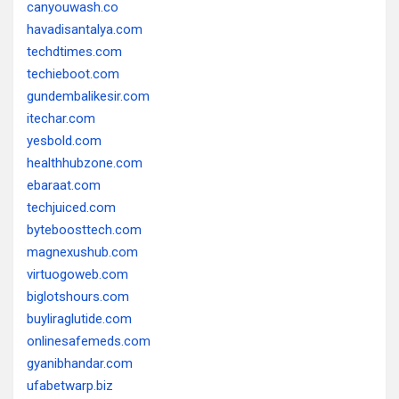
canyouwash.co
havadisantalya.com
techdtimes.com
techieboot.com
gundembalikesir.com
itechar.com
yesbold.com
healthhubzone.com
ebaraat.com
techjuiced.com
byteboosttech.com
magnexushub.com
virtuogoweb.com
biglotshours.com
buyliraglutide.com
onlinesafemeds.com
gyanibhandar.com
ufabetwarp.biz