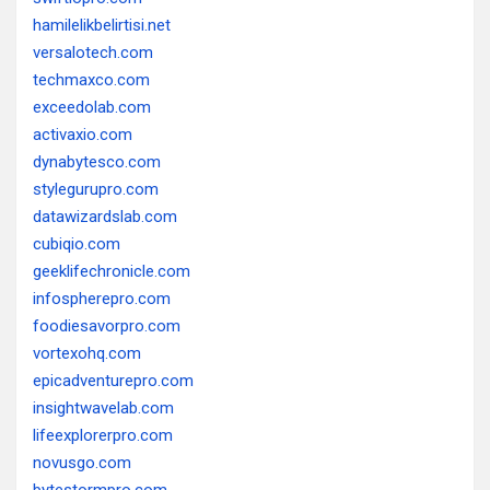
hamilelikbelirtisi.net
versalotech.com
techmaxco.com
exceedolab.com
activaxio.com
dynabytesco.com
stylegurupro.com
datawizardslab.com
cubiqio.com
geeklifechronicle.com
infospherepro.com
foodiesavorpro.com
vortexohq.com
epicadventurepro.com
insightwavelab.com
lifeexplorerpro.com
novusgo.com