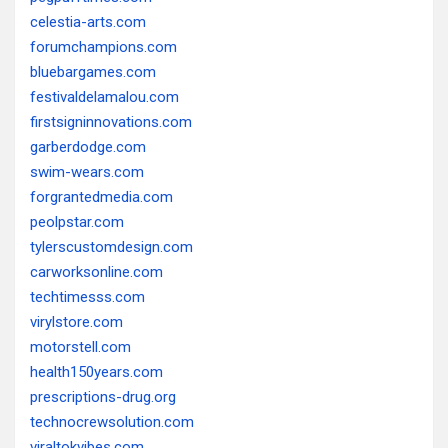
celestia-arts.com
forumchampions.com
bluebargames.com
festivaldelamalou.com
firstsigninnovations.com
garberdodge.com
swim-wears.com
forgrantedmedia.com
peolpstar.com
tylerscustomdesign.com
carworksonline.com
techtimesss.com
virylstore.com
motorstell.com
health150years.com
prescriptions-drug.org
technocrewsolution.com
viraltokvibes.com