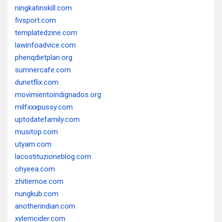
ningkatinskill.com
fivsport.com
templatedzine.com
lawinfoadvice.com
phenqdietplan.org
sumnercafe.com
dunetflix.com
movimientoindignados.org
milfxxxpussy.com
uptodatefamily.com
musitop.com
utyam.com
lacostituzioneblog.com
ohyeea.com
zhitiemoe.com
nungkub.com
anotherindian.com
xylemcider.com