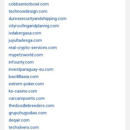
cobbseniorbowl.com
technowdesign.com
durexsecurityandshipping.com
cityroofingandplannig.com
ivdabergasa.com
juyultadesga.com
real-crypto-services.com
mypetzworld.com
infounty.com
investparaguay-eu.com
bwc88asia.com
extrem-poker.com
ks-casino.com
carcarepoints.com
thedoodlebreeders.com
grupohugodias.com
deqair.com
techsilvers.com