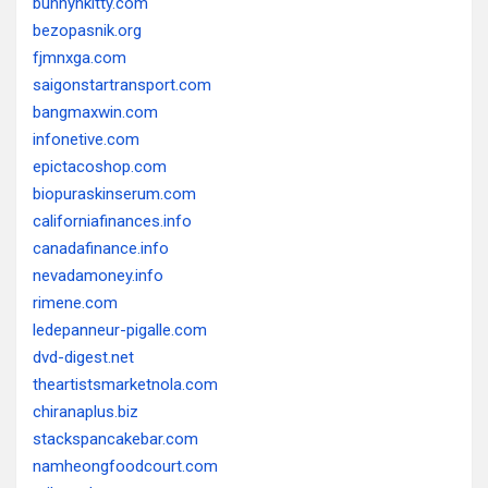
bunnynkitty.com
bezopasnik.org
fjmnxga.com
saigonstartransport.com
bangmaxwin.com
infonetive.com
epictacoshop.com
biopuraskinserum.com
californiafinances.info
canadafinance.info
nevadamoney.info
rimene.com
ledepanneur-pigalle.com
dvd-digest.net
theartistsmarketnola.com
chiranaplus.biz
stackspancakebar.com
namheongfoodcourt.com