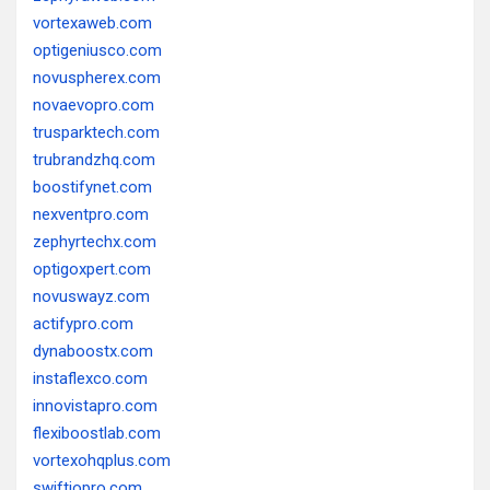
vortexaweb.com
optigeniusco.com
novuspherex.com
novaevopro.com
trusparktech.com
trubrandzhq.com
boostifynet.com
nexventpro.com
zephyrtechx.com
optigoxpert.com
novuswayz.com
actifypro.com
dynaboostx.com
instaflexco.com
innovistapro.com
flexiboostlab.com
vortexohqplus.com
swiftiopro.com