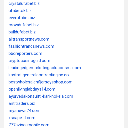
crystalufabet.biz
ufabetok.biz
everufabet.biz
crowdufabet.biz
buildufabet.biz
alltransportnews.com
fashiontrandsnews.com
bbcreporters.com
cryptocasinoguid.com
leadingedgemarketingsolutionsmi.com
kastratigeneralcontractinginc.co
bestwholesalenfljerseysshop.com
openlivinglabdays14.com
ayurvedakonsultti-kari-nokela.com
antitraders.biz
aryanews24.com
xscape-it.com
777azino-mobile.com