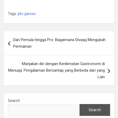
Tags:
pkv games
Post
Dari Pemula hingga Pro: Bagaimana Divaqq Mengubah
navigation
Permainan
Manjakan diri dengan Kenikmatan Gastronomi di
Menuqq: Pengalaman Bersantap yang Berbeda dari yang
Lain
Search
Search