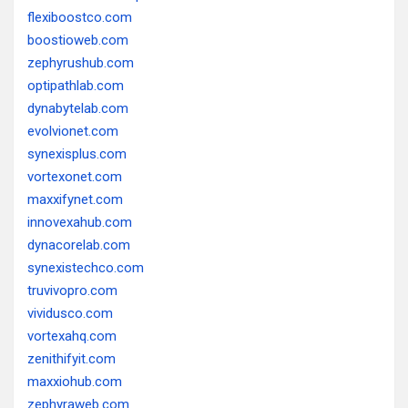
flexiboostco.com
boostioweb.com
zephyrushub.com
optipathlab.com
dynabytelab.com
evolvionet.com
synexisplus.com
vortexonet.com
maxxifynet.com
innovexahub.com
dynacorelab.com
synexistechco.com
truvivopro.com
vividusco.com
vortexahq.com
zenithifyit.com
maxxiohub.com
zephyraweb.com