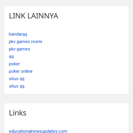
LINK LAINNYA
bandarqq
pkv games resmi
pkv games
qq
poker
poker online
situs qq
situs qq
Links
educationalnewsupdates.com