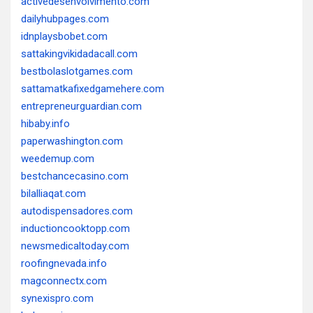
activedesenvolvimento.com
dailyhubpages.com
idnplaysbobet.com
sattakingvikidadacall.com
bestbolaslotgames.com
sattamatkafixedgamehere.com
entrepreneurguardian.com
hibaby.info
paperwashington.com
weedemup.com
bestchancecasino.com
bilalliaqat.com
autodispensadores.com
inductioncooktopp.com
newsmedicaltoday.com
roofingnevada.info
magconnectx.com
synexispro.com