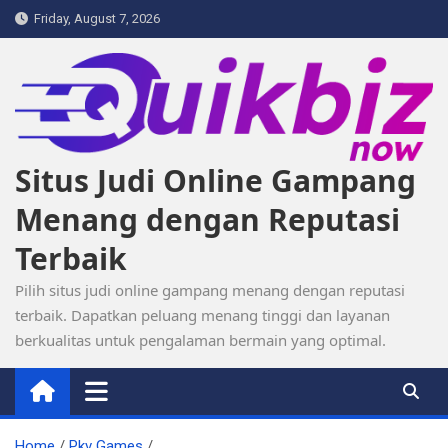
Skip
Friday, August 7, 2026
to
content
Situs Judi Online Gampang
Menang dengan Reputasi
Terbaik
Pilih situs judi online gampang menang dengan reputasi
terbaik. Dapatkan peluang menang tinggi dan layanan
berkualitas untuk pengalaman bermain yang optimal.
Home
Pkv Games