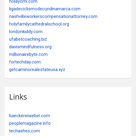
holayomi.com
ligadeciclismodecundinamarca.com
nashvilleworkerscompensationattorney.com
holyfamilycathedralschool.org
londonkiddy.com
ufabetcoaching.biz
davismindfulness.org
millionairebyte.com
fortechday.com
getcaminorealestateusa.xyz
Links
baeckereiweber.com
peoplemagazine.info
techashes.com