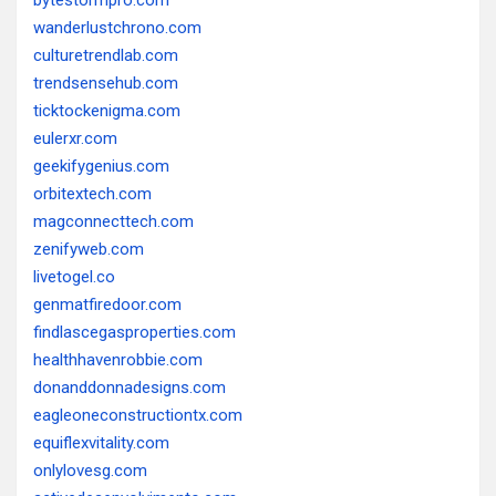
bytestormpro.com
wanderlustchrono.com
culturetrendlab.com
trendsensehub.com
ticktockenigma.com
eulerxr.com
geekifygenius.com
orbitextech.com
magconnecttech.com
zenifyweb.com
livetogel.co
genmatfiredoor.com
findlascegasproperties.com
healthhavenrobbie.com
donanddonnadesigns.com
eagleoneconstructiontx.com
equiflexvitality.com
onlylovesg.com