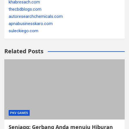
khabresach.com
thecbdblogs.com
autoresearchchemicals.com
apnabusinesskaro.com
suleckiego.com
Related Posts
PKV GAMES
Senjaqq: Gerbang Anda menuju Hiburan