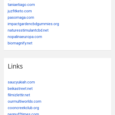
taniaetiago.com
juzfitketo.com
pasomaga.com
impactgardencbdgummies.org
naturesstimulantcbd.net
nopalinaeuropa.com
biomagnify.net
Links
saucyukiah.com
beikastreet.net
filmizlettir.net
ourmultiworlds.com
cooncreekclub.org
pegpufftimes.com