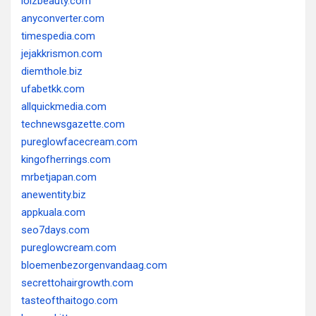
loizbeauty.com
anyconverter.com
timespedia.com
jejakkrismon.com
diemthole.biz
ufabetkk.com
allquickmedia.com
technewsgazette.com
pureglowfacecream.com
kingofherrings.com
mrbetjapan.com
anewentity.biz
appkuala.com
seo7days.com
pureglowcream.com
bloemenbezorgenvandaag.com
secrettohairgrowth.com
tasteofthaitogo.com