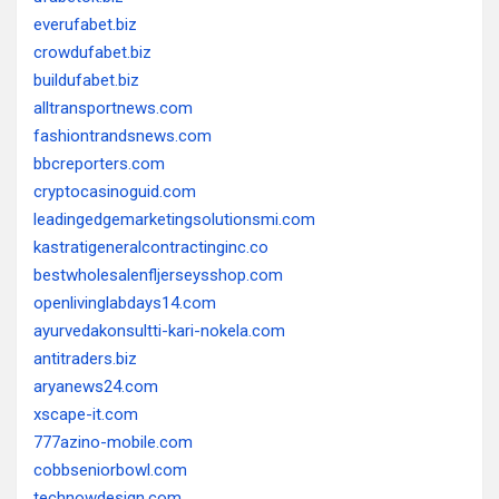
everufabet.biz
crowdufabet.biz
buildufabet.biz
alltransportnews.com
fashiontrandsnews.com
bbcreporters.com
cryptocasinoguid.com
leadingedgemarketingsolutionsmi.com
kastratigeneralcontractinginc.co
bestwholesalenfljerseysshop.com
openlivinglabdays14.com
ayurvedakonsultti-kari-nokela.com
antitraders.biz
aryanews24.com
xscape-it.com
777azino-mobile.com
cobbseniorbowl.com
technowdesign.com