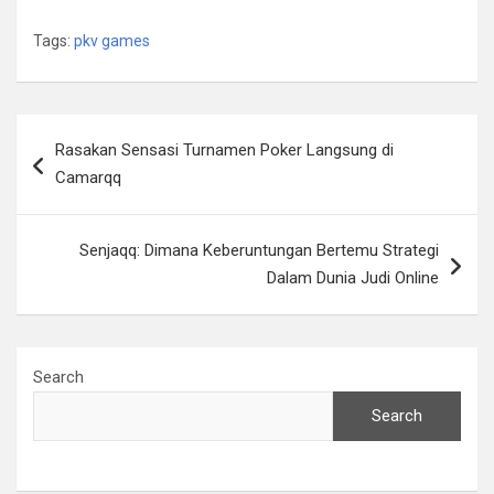
Tags:
pkv games
Post
Rasakan Sensasi Turnamen Poker Langsung di
navigation
Camarqq
Senjaqq: Dimana Keberuntungan Bertemu Strategi
Dalam Dunia Judi Online
Search
Search