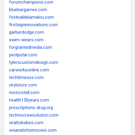
forumchampions.com
bluebargames.com
festivaldelamalou.com
firstsigninnovations.com
garberdodge.com
swim-wears.com
forgrantedmedia.com
peolpstar.com
tylerscustomdesign.com
carworksonline.com
techtimesss.com
virylstore.com
motorstell.com
health150years.com
prescriptions-drug.org
technocrewsolution.com
viraltokvibes.com
vivianebritoimoveis.com