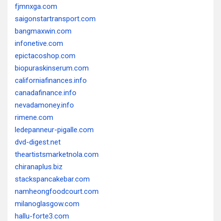
fjmnxga.com
saigonstartransport.com
bangmaxwin.com
infonetive.com
epictacoshop.com
biopuraskinserum.com
californiafinances.info
canadafinance.info
nevadamoney.info
rimene.com
ledepanneur-pigalle.com
dvd-digest.net
theartistsmarketnola.com
chiranaplus.biz
stackspancakebar.com
namheongfoodcourt.com
milanoglasgow.com
hallu-forte3.com