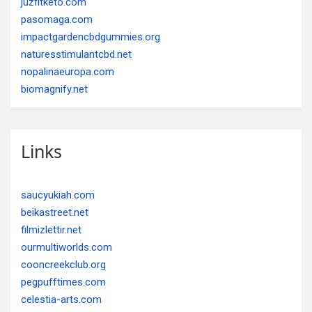
juzfitketo.com
pasomaga.com
impactgardencbdgummies.org
naturesstimulantcbd.net
nopalinaeuropa.com
biomagnify.net
Links
saucyukiah.com
beikastreet.net
filmizlettir.net
ourmultiworlds.com
cooncreekclub.org
pegpufftimes.com
celestia-arts.com