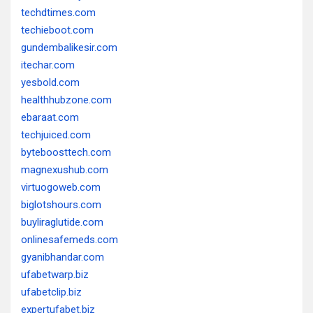
techdtimes.com
techieboot.com
gundembalikesir.com
itechar.com
yesbold.com
healthhubzone.com
ebaraat.com
techjuiced.com
byteboosttech.com
magnexushub.com
virtuogoweb.com
biglotshours.com
buyliraglutide.com
onlinesafemeds.com
gyanibhandar.com
ufabetwarp.biz
ufabetclip.biz
expertufabet.biz