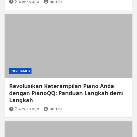
2 weeks ago
admin
PKV GAMES
Revolusikan Keterampilan Piano Anda
dengan PianoQQ: Panduan Langkah demi
Langkah
2 weeks ago
admin