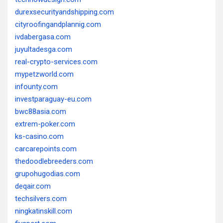
durexsecurityandshipping.com
cityroofingandplannig.com
ivdabergasa.com
juyultadesga.com
real-crypto-services.com
mypetzworld.com
infounty.com
investparaguay-eu.com
bwc88asia.com
extrem-poker.com
ks-casino.com
carcarepoints.com
thedoodlebreeders.com
grupohugodias.com
deqair.com
techsilvers.com
ningkatinskill.com