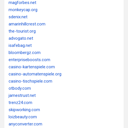
magforbes.net
monkeycap.org
sdenix.net
amarinhillcrest.com
the-tourist.org
advogato.net
isafebag.net
bloombergz.com
enterpriseboosts.com
casino-kartenspiele.com
casino-automatenspiele.org
casino-tischspiele.com
otbody.com
jamestrust.net
trenz24.com
skipworking.com
loizbeauty.com
anyconverter.com