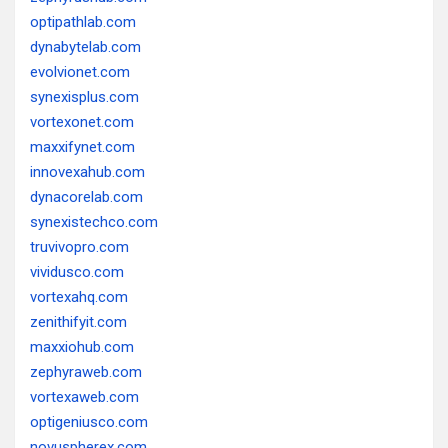
optipathlab.com
dynabytelab.com
evolvionet.com
synexisplus.com
vortexonet.com
maxxifynet.com
innovexahub.com
dynacorelab.com
synexistechco.com
truvivopro.com
vividusco.com
vortexahq.com
zenithifyit.com
maxxiohub.com
zephyraweb.com
vortexaweb.com
optigeniusco.com
novuspherex.com