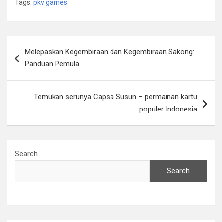
Tags:
pkv games
Post
Melepaskan Kegembiraan dan Kegembiraan Sakong:
navigation
Panduan Pemula
Temukan serunya Capsa Susun – permainan kartu
populer Indonesia
Search
Search