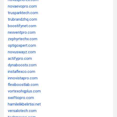
novaevopro.com
trusparktech.com
trubrandzhq.com
boostifynet.com
nexventpro.com
zephyrtechx.com
optigoxpert.com
novuswayz.com
actifypro.com
dynaboostx.com
instaflexco.com
innovistapro.com
flexiboostlab.com
vortexohqplus.com
swiftiopro.com
hamilelikbelirtisi.net
versalotech.com