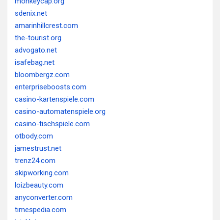
monkeycap.org
sdenix.net
amarinhillcrest.com
the-tourist.org
advogato.net
isafebag.net
bloombergz.com
enterpriseboosts.com
casino-kartenspiele.com
casino-automatenspiele.org
casino-tischspiele.com
otbody.com
jamestrust.net
trenz24.com
skipworking.com
loizbeauty.com
anyconverter.com
timespedia.com