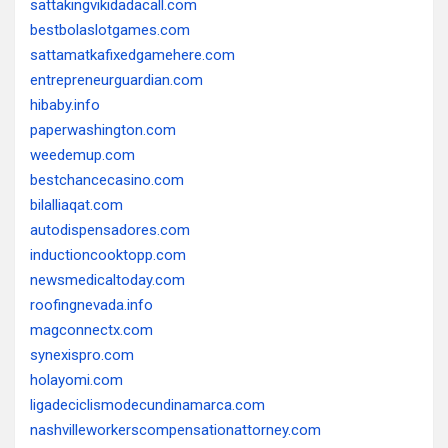
sattakingvikidadacall.com
bestbolaslotgames.com
sattamatkafixedgamehere.com
entrepreneurguardian.com
hibaby.info
paperwashington.com
weedemup.com
bestchancecasino.com
bilalliaqat.com
autodispensadores.com
inductioncooktopp.com
newsmedicaltoday.com
roofingnevada.info
magconnectx.com
synexispro.com
holayomi.com
ligadeciclismodecundinamarca.com
nashvilleworkerscompensationattorney.com