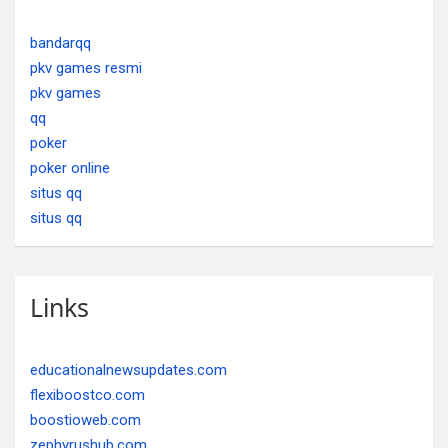
bandarqq
pkv games resmi
pkv games
qq
poker
poker online
situs qq
situs qq
Links
educationalnewsupdates.com
flexiboostco.com
boostioweb.com
zephyrushub.com