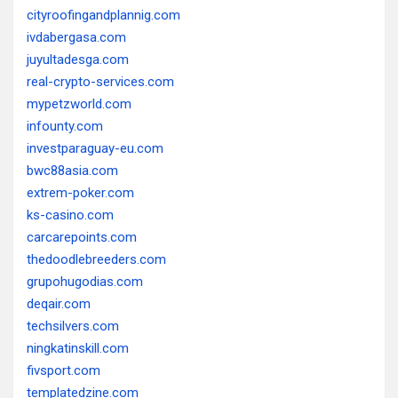
cityroofingandplannig.com
ivdabergasa.com
juyultadesga.com
real-crypto-services.com
mypetzworld.com
infounty.com
investparaguay-eu.com
bwc88asia.com
extrem-poker.com
ks-casino.com
carcarepoints.com
thedoodlebreeders.com
grupohugodias.com
deqair.com
techsilvers.com
ningkatinskill.com
fivsport.com
templatedzine.com