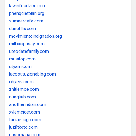
lawinfoadvice.com
phenqdietplan.org
sumnercafe.com
dunetflix.com
movimientoindignados.org
milfxxxpussy.com
uptodatefamily.com
musitop.com
utyam.com
lacostituzioneblog.com
ohyeea.com
zhitiemoe.com
nungkub.com
anotherindian.com
xylemcider.com
taniaetiago.com
juzfitketo.com
pasomaga.com