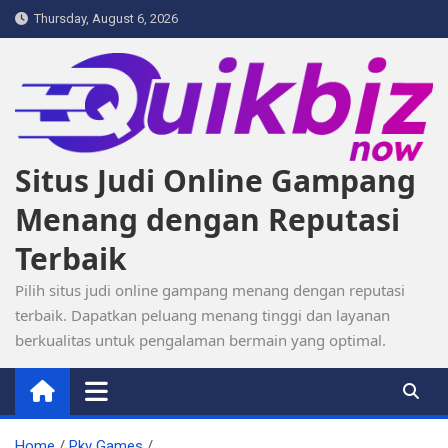
Skip
Thursday, August 6, 2026
to
content
Situs Judi Online Gampang
Menang dengan Reputasi
Terbaik
Pilih situs judi online gampang menang dengan reputasi
terbaik. Dapatkan peluang menang tinggi dan layanan
berkualitas untuk pengalaman bermain yang optimal.
Home
Pkv Games