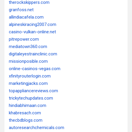
therockskippers.com
granfoss.net
allindiacafela.com
alpineskiracing2007.com
casino-vulkan-online.net
pitrepower.com
mediatown360.com
digitaleyestrainclinic.com
missionposible.com
online-casinos-vegas.com
xfinityrouterlogin.com
marketingjacks.com
topappliancereviews.com
trickytechupdates.com
hindiabhimaan.com
khabresach.com
thecbdblogs.com
autoresearchchemicals.com