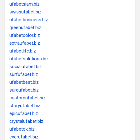
ufabetsiam.biz
swissufabet.biz
ufabetbusiness.biz
greenufabet.biz
ufabetcolor.biz
extraufabet.biz
ufabetlife.biz
ufabetsolutions.biz
socialufabet.biz
surfufabet.biz
ufabetbest.biz
sureufabet.biz
customufabet.biz
storyufabet.biz
epicufabet.biz
crystalufabet.biz
ufabetok.biz
everufabet.biz