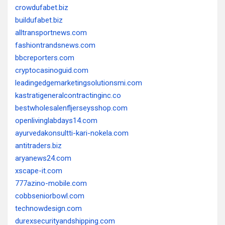
crowdufabet.biz
buildufabet.biz
alltransportnews.com
fashiontrandsnews.com
bbcreporters.com
cryptocasinoguid.com
leadingedgemarketingsolutionsmi.com
kastratigeneralcontractinginc.co
bestwholesalenfljerseysshop.com
openlivinglabdays14.com
ayurvedakonsultti-kari-nokela.com
antitraders.biz
aryanews24.com
xscape-it.com
777azino-mobile.com
cobbseniorbowl.com
technowdesign.com
durexsecurityandshipping.com