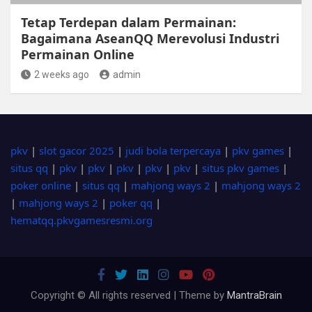
Tetap Terdepan dalam Permainan:
Bagaimana AseanQQ Merevolusi Industri
Permainan Online
2 weeks ago
admin
pkv
|
slot gacor 2025
|
judi bola terpercaya
|
pkv games
|
situs qq
|
pkv
|
pkv
|
pkv
|
pkv
|
pkv
|
situs pkv games
|
poker online
|
situs qq
|
mahjong ways 2
|
mahjong ways 2
|
mahjong ways 2
|
poker qq
|
hematqq.pkvgamesresmi.org
Copyright © All rights reserved | Theme by
MantraBrain