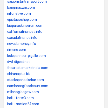
saigonstartransport.com
bangmaxwin.com
infonetive.com
epictacoshop.com
biopuraskinserum.com
californiafinances.info
canadafinance.info
nevadamoney.info
rimene.com
ledepanneur-pigalle.com
dvd-digest.net
theartistsmarketnola.com
chiranaplus.biz
stackspancakebar.com
namheongfoodcourt.com
milanoglasgow.com
hallu-forte3.com
hallu-motion24.com