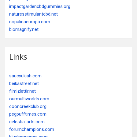
impactgardencbdgummies.org
naturesstimulantcbd.net
nopalinaeuropa.com
biomagnify.net
Links
saucyukiah.com
beikastreet.net
filmizlettir.net
ourmultiworlds.com
cooncreekclub.org
pegpufftimes.com
celestia-arts.com
forumchampions.com