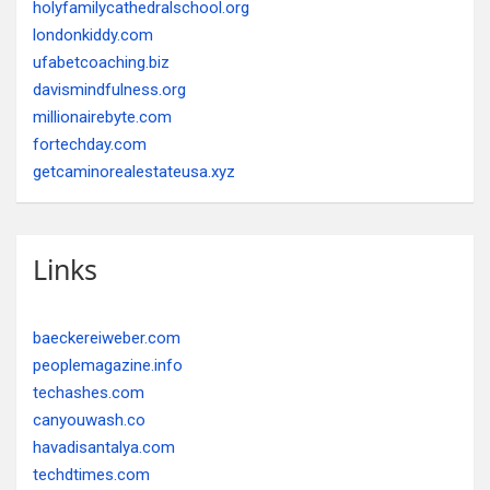
holyfamilycathedralschool.org
londonkiddy.com
ufabetcoaching.biz
davismindfulness.org
millionairebyte.com
fortechday.com
getcaminorealestateusa.xyz
Links
baeckereiweber.com
peoplemagazine.info
techashes.com
canyouwash.co
havadisantalya.com
techdtimes.com