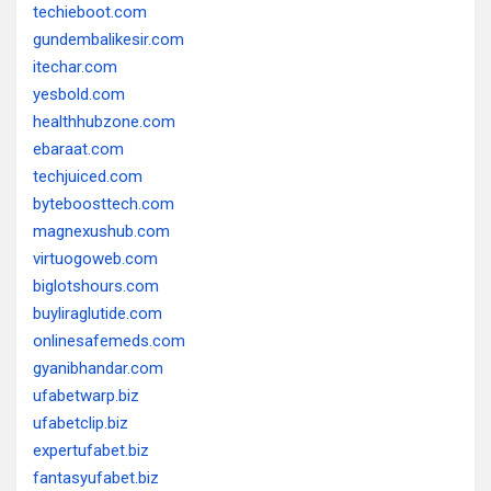
techieboot.com
gundembalikesir.com
itechar.com
yesbold.com
healthhubzone.com
ebaraat.com
techjuiced.com
byteboosttech.com
magnexushub.com
virtuogoweb.com
biglotshours.com
buyliraglutide.com
onlinesafemeds.com
gyanibhandar.com
ufabetwarp.biz
ufabetclip.biz
expertufabet.biz
fantasyufabet.biz