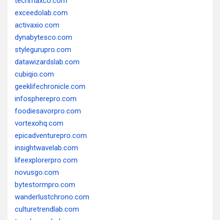
techmaxco.com
exceedolab.com
activaxio.com
dynabytesco.com
stylegurupro.com
datawizardslab.com
cubiqio.com
geeklifechronicle.com
infospherepro.com
foodiesavorpro.com
vortexohq.com
epicadventurepro.com
insightwavelab.com
lifeexplorerpro.com
novusgo.com
bytestormpro.com
wanderlustchrono.com
culturetrendlab.com