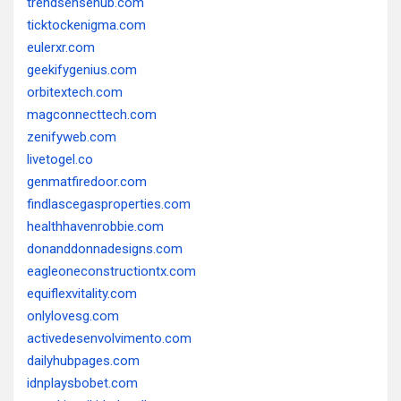
trendsensehub.com
ticktockenigma.com
eulerxr.com
geekifygenius.com
orbitextech.com
magconnecttech.com
zenifyweb.com
livetogel.co
genmatfiredoor.com
findlascegasproperties.com
healthhavenrobbie.com
donanddonnadesigns.com
eagleoneconstructiontx.com
equiflexvitality.com
onlylovesg.com
activedesenvolvimento.com
dailyhubpages.com
idnplaysbobet.com