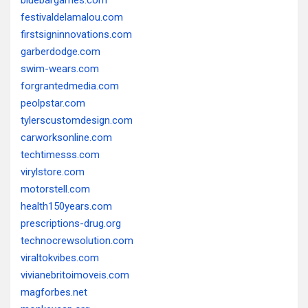
bluebargames.com
festivaldelamalou.com
firstsigninnovations.com
garberdodge.com
swim-wears.com
forgrantedmedia.com
peolpstar.com
tylerscustomdesign.com
carworksonline.com
techtimesss.com
virylstore.com
motorstell.com
health150years.com
prescriptions-drug.org
technocrewsolution.com
viraltokvibes.com
vivianebritoimoveis.com
magforbes.net