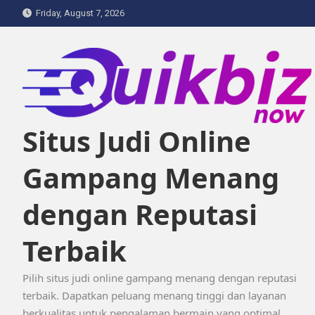
Skip
Friday, August 7, 2026
to
content
Situs Judi Online
Gampang Menang
dengan Reputasi
Terbaik
Pilih situs judi online gampang menang dengan reputasi
terbaik. Dapatkan peluang menang tinggi dan layanan
berkualitas untuk pengalaman bermain yang optimal.