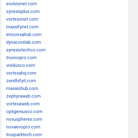
evolvionet.com
synexisplus.com
vortexonet.com
maxxifynet.com
innovexahub.com
dynacorelab.com
synexistechco.com
truvivopro.com
vividusco.com
vortexahq.com
zenithifyit.com
maxxiohub.com
zephyraweb.com
vortexaweb.com
optigeniusco.com
novuspherex.com
novaevopro.com
trusparktech.com