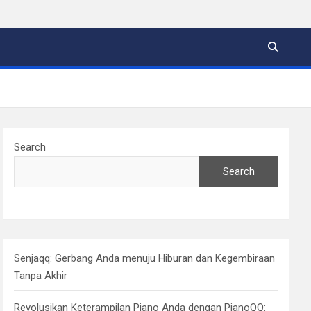
Search
Search
Senjaqq: Gerbang Anda menuju Hiburan dan Kegembiraan
Tanpa Akhir
Revolusikan Keterampilan Piano Anda dengan PianoQQ: