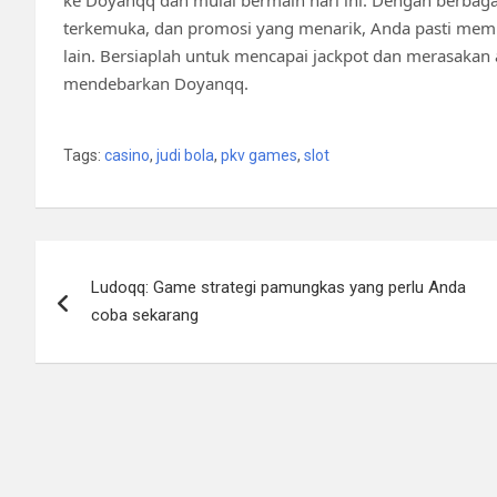
terkemuka, dan promosi yang menarik, Anda pasti memi
lain. Bersiaplah untuk mencapai jackpot dan merasakan
mendebarkan Doyanqq.
Tags:
casino
,
judi bola
,
pkv games
,
slot
Post
Ludoqq: Game strategi pamungkas yang perlu Anda
navigation
coba sekarang