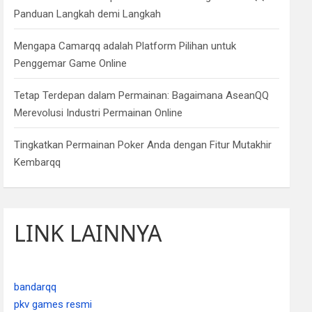
Panduan Langkah demi Langkah
Mengapa Camarqq adalah Platform Pilihan untuk
Penggemar Game Online
Tetap Terdepan dalam Permainan: Bagaimana AseanQQ
Merevolusi Industri Permainan Online
Tingkatkan Permainan Poker Anda dengan Fitur Mutakhir
Kembarqq
LINK LAINNYA
bandarqq
pkv games resmi