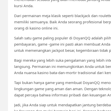
kursi Anda.
Dari permainan meja klasik seperti blackjack dan roule
memiliki semuanya. Baik Anda seorang profesional ber
orang di kasino online ini.
Salah satu game paling populer di DoyanQQ adalah pili
pembayaran, game -game ini pasti akan membuat Anda 
untuk memenangkan jackpot besar, kegembiraan tidak p
Bagi mereka yang lebih suka pengalaman yang lebih in
langsung. Permainan ini memungkinkan Anda untuk ber
Anda nuansa kasino bata-dan-mortir tradisional dari k
Tapi bukan hanya game yang membuat DoyanQQ menonj
lingkungan game yang aman dan aman. Dengan teknologi 
dapat percaya bahwa informasi pribadi dan keuangan And
Jadi, jika Anda siap untuk mendapatkan jantung berdeb
ke Doyanqq dan mulai bermain hari ini. Dengan berbag