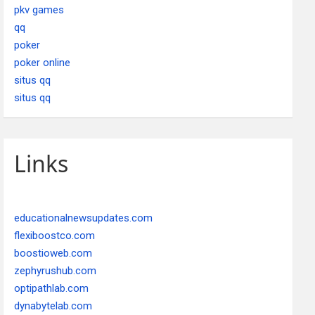
pkv games
qq
poker
poker online
situs qq
situs qq
Links
educationalnewsupdates.com
flexiboostco.com
boostioweb.com
zephyrushub.com
optipathlab.com
dynabytelab.com