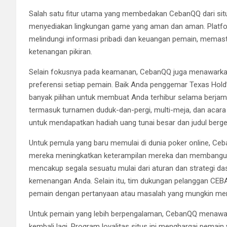
Salah satu fitur utama yang membedakan CebanQQ dari situ
menyediakan lingkungan game yang aman dan aman. Platfor
melindungi informasi pribadi dan keuangan pemain, memas
ketenangan pikiran.
Selain fokusnya pada keamanan, CebanQQ juga menawarkan
preferensi setiap pemain. Baik Anda penggemar Texas Ho
banyak pilihan untuk membuat Anda terhibur selama berjam 
termasuk turnamen duduk-dan-pergi, multi-meja, dan acara
untuk mendapatkan hadiah uang tunai besar dan judul berge
Untuk pemula yang baru memulai di dunia poker online, 
mereka meningkatkan keterampilan mereka dan membangun 
mencakup segala sesuatu mulai dari aturan dan strategi da
kemenangan Anda. Selain itu, tim dukungan pelanggan CE
pemain dengan pertanyaan atau masalah yang mungkin mere
Untuk pemain yang lebih berpengalaman, CebanQQ menawark
kembali lagi. Program loyalitas situs ini menghargai pemai