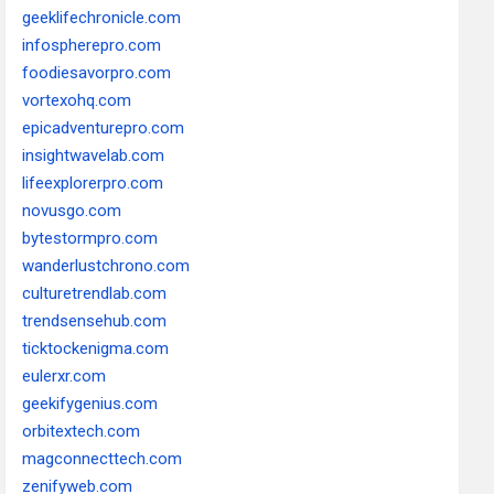
geeklifechronicle.com
infospherepro.com
foodiesavorpro.com
vortexohq.com
epicadventurepro.com
insightwavelab.com
lifeexplorerpro.com
novusgo.com
bytestormpro.com
wanderlustchrono.com
culturetrendlab.com
trendsensehub.com
ticktockenigma.com
eulerxr.com
geekifygenius.com
orbitextech.com
magconnecttech.com
zenifyweb.com