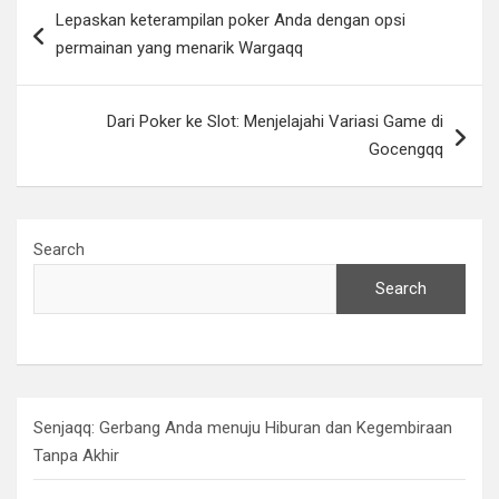
Post
Lepaskan keterampilan poker Anda dengan opsi
navigation
permainan yang menarik Wargaqq
Dari Poker ke Slot: Menjelajahi Variasi Game di
Gocengqq
Search
Search
Senjaqq: Gerbang Anda menuju Hiburan dan Kegembiraan
Tanpa Akhir