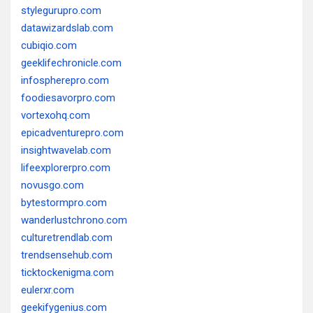
stylegurupro.com
datawizardslab.com
cubiqio.com
geeklifechronicle.com
infospherepro.com
foodiesavorpro.com
vortexohq.com
epicadventurepro.com
insightwavelab.com
lifeexplorerpro.com
novusgo.com
bytestormpro.com
wanderlustchrono.com
culturetrendlab.com
trendsensehub.com
ticktockenigma.com
eulerxr.com
geekifygenius.com