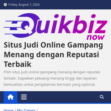
Skip
Friday, August 7, 2026
to
content
Situs Judi Online Gampang
Menang dengan Reputasi
Terbaik
Pilih situs judi online gampang menang dengan reputasi
terbaik. Dapatkan peluang menang tinggi dan layanan
berkualitas untuk pengalaman bermain yang optimal.
Home
Pkv Games