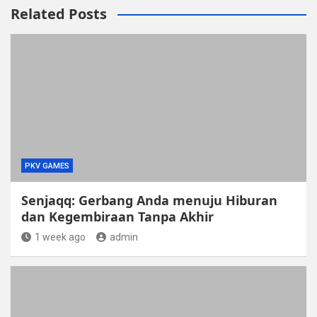
Related Posts
PKV GAMES
Senjaqq: Gerbang Anda menuju Hiburan
dan Kegembiraan Tanpa Akhir
1 week ago
admin