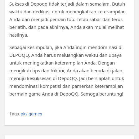
Sukses di Depoqq tidak terjadi dalam semalam. Butuh
waktu dan dedikasi untuk meningkatkan keterampilan
Anda dan menjadi pemain top. Tetap sabar dan terus
berlatih, dan pada akhirnya, Anda akan mulai melihat
hasilnya.
Sebagai kesimpulan, jika Anda ingin mendominasi di
DEPOQQ, Anda harus meluangkan waktu dan upaya
untuk meningkatkan keterampilan Anda. Dengan
mengikuti tips dan trik ini, Anda akan berada di jalan
menuju kesuksesan di DepoQQ. Jadi bersiaplah untuk
mendominasi kompetisi dan pamerkan keterampilan
bermain game Anda di DepoQQ. Semoga beruntung!
Tags:
pkv games