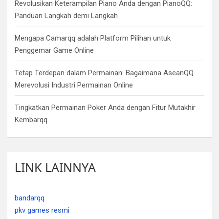
Revolusikan Keterampilan Piano Anda dengan PianoQQ:
Panduan Langkah demi Langkah
Mengapa Camarqq adalah Platform Pilihan untuk
Penggemar Game Online
Tetap Terdepan dalam Permainan: Bagaimana AseanQQ
Merevolusi Industri Permainan Online
Tingkatkan Permainan Poker Anda dengan Fitur Mutakhir
Kembarqq
LINK LAINNYA
bandarqq
pkv games resmi