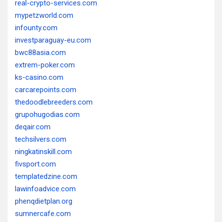
real-crypto-services.com
mypetzworld.com
infounty.com
investparaguay-eu.com
bwc88asia.com
extrem-poker.com
ks-casino.com
carcarepoints.com
thedoodlebreeders.com
grupohugodias.com
deqair.com
techsilvers.com
ningkatinskill.com
fivsport.com
templatedzine.com
lawinfoadvice.com
phenqdietplan.org
sumnercafe.com