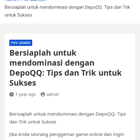
Bersiaplah untuk mendominasi dengan DepoQQ: Tips dan Trik
untuk Sukses
PKV GAMES
Bersiaplah untuk
mendominasi dengan
DepoQQ: Tips dan Trik untuk
Sukses
1 year ago
admin
Bersiaplah untuk mendominasi dengan DepoQQ: Tips
dan Trik untuk Sukses
Jika Anda seorang penggemar game online dan ingin