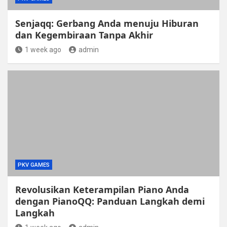
Senjaqq: Gerbang Anda menuju Hiburan
dan Kegembiraan Tanpa Akhir
1 week ago
admin
PKV GAMES
Revolusikan Keterampilan Piano Anda
dengan PianoQQ: Panduan Langkah demi
Langkah