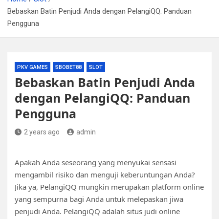
Bebaskan Batin Penjudi Anda dengan PelangiQQ: Panduan
Pengguna
PKV GAMES
SBOBET88
SLOT
Bebaskan Batin Penjudi Anda
dengan PelangiQQ: Panduan
Pengguna
2 years ago
admin
Apakah Anda seseorang yang menyukai sensasi
mengambil risiko dan menguji keberuntungan Anda?
Jika ya, PelangiQQ mungkin merupakan platform online
yang sempurna bagi Anda untuk melepaskan jiwa
penjudi Anda. PelangiQQ adalah situs judi online