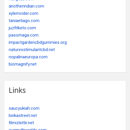
anotherindian.com
xylemcider.com
taniaetiago.com
juzfitketo.com
pasomaga.com
impactgardencbdgummies.org
naturesstimulantcbd.net
nopalinaeuropa.com
biomagnify.net
Links
saucyukiah.com
beikastreet.net
filmizlettir.net