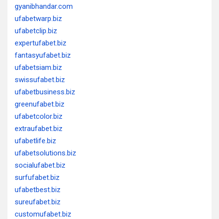
gyanibhandar.com
ufabetwarp.biz
ufabetclip.biz
expertufabet.biz
fantasyufabet.biz
ufabetsiam.biz
swissufabet.biz
ufabetbusiness.biz
greenufabet.biz
ufabetcolor.biz
extraufabet.biz
ufabetlife.biz
ufabetsolutions.biz
socialufabet.biz
surfufabet.biz
ufabetbest.biz
sureufabet.biz
customufabet.biz