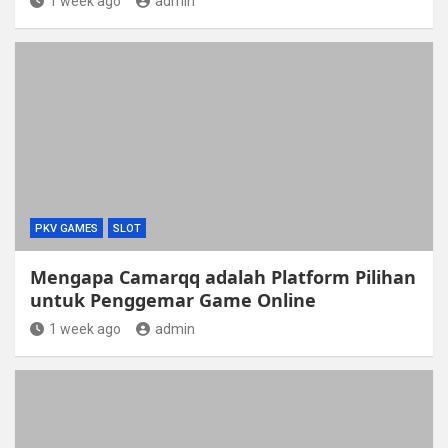
1 week ago
admin
PKV GAMES
SLOT
Mengapa Camarqq adalah Platform Pilihan
untuk Penggemar Game Online
1 week ago
admin