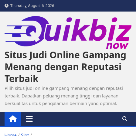
Skip
Thursday, August 6, 2026
to
content
Situs Judi Online Gampang
Menang dengan Reputasi
Terbaik
Pilih situs judi online gampang menang dengan reputasi
terbaik. Dapatkan peluang menang tinggi dan layanan
berkualitas untuk pengalaman bermain yang optimal.
Home
Slot