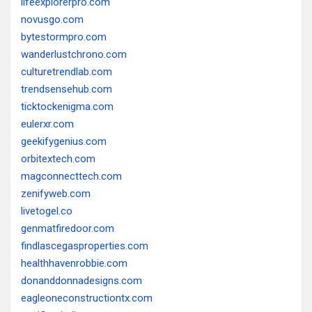
lifeexplorerpro.com
novusgo.com
bytestormpro.com
wanderlustchrono.com
culturetrendlab.com
trendsensehub.com
ticktockenigma.com
eulerxr.com
geekifygenius.com
orbitextech.com
magconnecttech.com
zenifyweb.com
livetogel.co
genmatfiredoor.com
findlascegasproperties.com
healthhavenrobbie.com
donanddonnadesigns.com
eagleoneconstructiontx.com