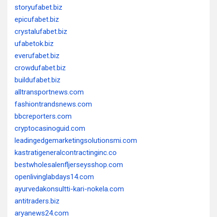
storyufabet.biz
epicufabet.biz
crystalufabet.biz
ufabetok.biz
everufabet.biz
crowdufabet.biz
buildufabet.biz
alltransportnews.com
fashiontrandsnews.com
bbcreporters.com
cryptocasinoguid.com
leadingedgemarketingsolutionsmi.com
kastratigeneralcontractinginc.co
bestwholesalenfljerseysshop.com
openlivinglabdays14.com
ayurvedakonsultti-kari-nokela.com
antitraders.biz
aryanews24.com