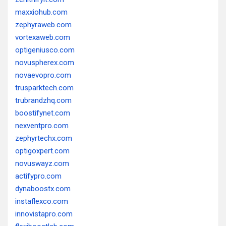
maxxiohub.com
zephyraweb.com
vortexaweb.com
optigeniusco.com
novuspherex.com
novaevopro.com
trusparktech.com
trubrandzhq.com
boostifynet.com
nexventpro.com
zephyrtechx.com
optigoxpert.com
novuswayz.com
actifypro.com
dynaboostx.com
instaflexco.com
innovistapro.com