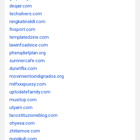
deqair.com
techsilvers.com
ningkatinskill.com
fivsport.com
templatedzine.com
lawinfoadvice.com
phenqdietplan.org
sumnercafe.com
dunetflix.com
movimientoindignados.org
milfxxxpussy.com
uptodatefamily.com
musitop.com
utyam.com
lacostituzioneblog.com
ohyeea.com
zhitiemoe.com
nungkub.com