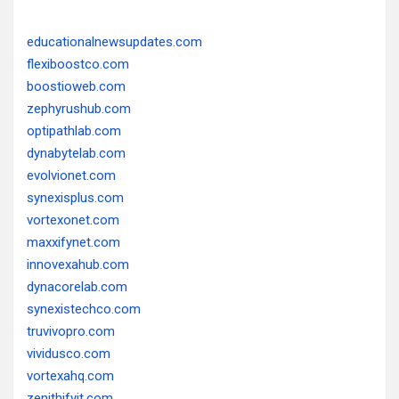
educationalnewsupdates.com
flexiboostco.com
boostioweb.com
zephyrushub.com
optipathlab.com
dynabytelab.com
evolvionet.com
synexisplus.com
vortexonet.com
maxxifynet.com
innovexahub.com
dynacorelab.com
synexistechco.com
truvivopro.com
vividusco.com
vortexahq.com
zenithifyit.com