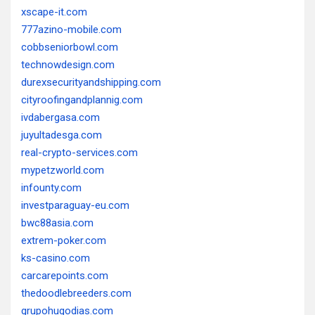
xscape-it.com
777azino-mobile.com
cobbseniorbowl.com
technowdesign.com
durexsecurityandshipping.com
cityroofingandplannig.com
ivdabergasa.com
juyultadesga.com
real-crypto-services.com
mypetzworld.com
infounty.com
investparaguay-eu.com
bwc88asia.com
extrem-poker.com
ks-casino.com
carcarepoints.com
thedoodlebreeders.com
grupohugodias.com