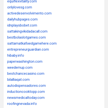
equiflexvitality.com
onlylovesg.com
activedesenvolvimento.com
dailyhubpages.com
idnplaysbobet.com
sattakingvikidadacall.com
bestbolaslotgames.com
sattamatkafixedgamehere.com
entrepreneurguardian.com
hibaby.info
paperwashington.com
weedemup.com
bestchancecasino.com
bilalliaqat.com
autodispensadores.com
inductioncooktopp.com
newsmedicaltoday.com
roofingnevada.info