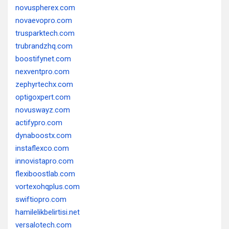
novuspherex.com
novaevopro.com
trusparktech.com
trubrandzhq.com
boostifynet.com
nexventpro.com
zephyrtechx.com
optigoxpert.com
novuswayz.com
actifypro.com
dynaboostx.com
instaflexco.com
innovistapro.com
flexiboostlab.com
vortexohqplus.com
swiftiopro.com
hamilelikbelirtisi.net
versalotech.com