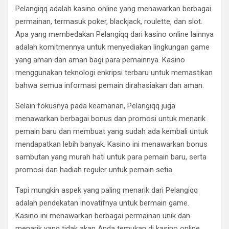
Pelangiqq adalah kasino online yang menawarkan berbagai
permainan, termasuk poker, blackjack, roulette, dan slot.
Apa yang membedakan Pelangiqq dari kasino online lainnya
adalah komitmennya untuk menyediakan lingkungan game
yang aman dan aman bagi para pemainnya. Kasino
menggunakan teknologi enkripsi terbaru untuk memastikan
bahwa semua informasi pemain dirahasiakan dan aman.
Selain fokusnya pada keamanan, Pelangiqq juga
menawarkan berbagai bonus dan promosi untuk menarik
pemain baru dan membuat yang sudah ada kembali untuk
mendapatkan lebih banyak. Kasino ini menawarkan bonus
sambutan yang murah hati untuk para pemain baru, serta
promosi dan hadiah reguler untuk pemain setia.
Tapi mungkin aspek yang paling menarik dari Pelangiqq
adalah pendekatan inovatifnya untuk bermain game.
Kasino ini menawarkan berbagai permainan unik dan
menarik yang tidak akan Anda temukan di kasino online