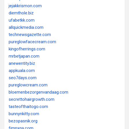
jejakkrismon.com
diemthole.biz
ufabetkk.com
allquickmedia.com
technewsgazette.com
pureglowfacecream.com
kingofherrings.com
mrbetjapan.com
anewentity.biz
appkuala.com
seo7days.com
pureglowcream.com
bloemenbezorgenvandaag.com
secrettohairgrowth.com
tasteofthaitogo.com
bunnynkitty.com
bezopasnik.org
fjmnxga.com