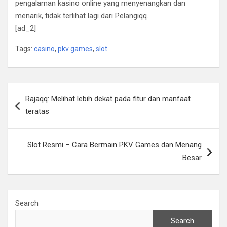
pengalaman kasino online yang menyenangkan dan
menarik, tidak terlihat lagi dari Pelangiqq.
[ad_2]
Tags:
casino
,
pkv games
,
slot
Post
Rajaqq: Melihat lebih dekat pada fitur dan manfaat
navigation
teratas
Slot Resmi – Cara Bermain PKV Games dan Menang
Besar
Search
Search