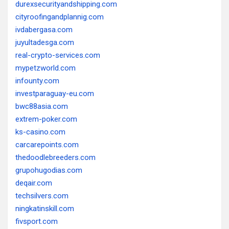
durexsecurityandshipping.com
cityroofingandplannig.com
ivdabergasa.com
juyultadesga.com
real-crypto-services.com
mypetzworld.com
infounty.com
investparaguay-eu.com
bwc88asia.com
extrem-poker.com
ks-casino.com
carcarepoints.com
thedoodlebreeders.com
grupohugodias.com
deqair.com
techsilvers.com
ningkatinskill.com
fivsport.com