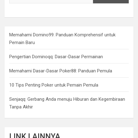
Memahami Domino99: Panduan Komprehensif untuk
Pemain Baru
Pengertian Dominoqq: Dasar-Dasar Permainan
Memahami Dasar-Dasar Poker88: Panduan Pemula
10 Tips Penting Poker untuk Pemain Pemula
Senjaqq: Gerbang Anda menuju Hiburan dan Kegembiraan
Tanpa Akhir
LINK LAINNYA