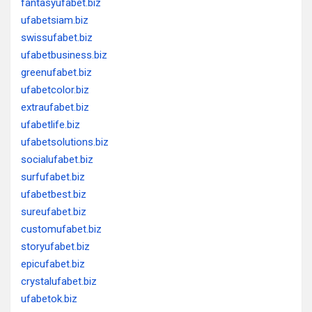
fantasyufabet.biz
ufabetsiam.biz
swissufabet.biz
ufabetbusiness.biz
greenufabet.biz
ufabetcolor.biz
extraufabet.biz
ufabetlife.biz
ufabetsolutions.biz
socialufabet.biz
surfufabet.biz
ufabetbest.biz
sureufabet.biz
customufabet.biz
storyufabet.biz
epicufabet.biz
crystalufabet.biz
ufabetok.biz