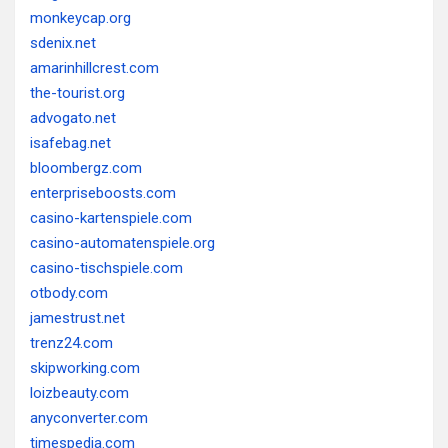
monkeycap.org
sdenix.net
amarinhillcrest.com
the-tourist.org
advogato.net
isafebag.net
bloombergz.com
enterpriseboosts.com
casino-kartenspiele.com
casino-automatenspiele.org
casino-tischspiele.com
otbody.com
jamestrust.net
trenz24.com
skipworking.com
loizbeauty.com
anyconverter.com
timespedia.com