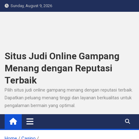
Skip
Sunday, August 9, 2026
to
content
Situs Judi Online Gampang
Menang dengan Reputasi
Terbaik
Pilih situs judi online gampang menang dengan reputasi terbaik.
Dapatkan peluang menang tinggi dan layanan berkualitas untuk
pengalaman bermain yang optimal.
Home
Casino