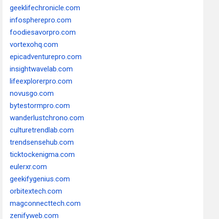
geeklifechronicle.com
infospherepro.com
foodiesavorpro.com
vortexohq.com
epicadventurepro.com
insightwavelab.com
lifeexplorerpro.com
novusgo.com
bytestormpro.com
wanderlustchrono.com
culturetrendlab.com
trendsensehub.com
ticktockenigma.com
eulerxr.com
geekifygenius.com
orbitextech.com
magconnecttech.com
zenifyweb.com