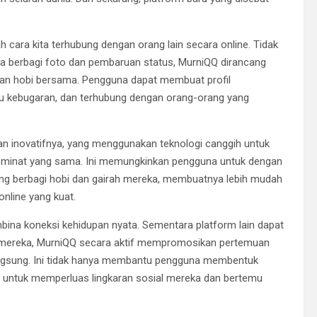
 cara kita terhubung dengan orang lain secara online. Tidak
ada berbagi foto dan pembaruan status, MurniQQ dirancang
dan hobi bersama. Pengguna dapat membuat profil
au kebugaran, dan terhubung dengan orang-orang yang
an inovatifnya, yang menggunakan teknologi canggih untuk
 minat yang sama. Ini memungkinkan pengguna untuk dengan
g berbagi hobi dan gairah mereka, membuatnya lebih mudah
nline yang kuat.
bina koneksi kehidupan nyata. Sementara platform lain dapat
r mereka, MurniQQ secara aktif mempromosikan pertemuan
langsung. Ini tidak hanya membantu pengguna membentuk
a untuk memperluas lingkaran sosial mereka dan bertemu