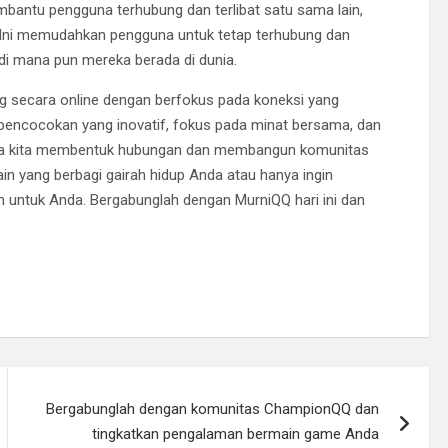
bantu pengguna terhubung dan terlibat satu sama lain,
a. Ini memudahkan pengguna untuk tetap terhubung dan
 di mana pun mereka berada di dunia.
ng secara online dengan berfokus pada koneksi yang
 pencocokan yang inovatif, fokus pada minat bersama, dan
ara kita membentuk hubungan dan membangun komunitas
in yang berbagi gairah hidup Anda atau hanya ingin
m untuk Anda. Bergabunglah dengan MurniQQ hari ini dan
Bergabunglah dengan komunitas ChampionQQ dan
tingkatkan pengalaman bermain game Anda