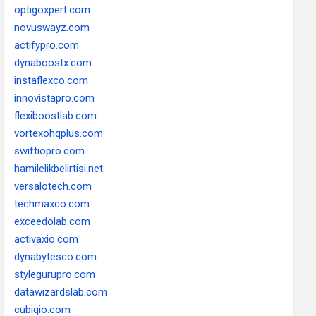
optigoxpert.com
novuswayz.com
actifypro.com
dynaboostx.com
instaflexco.com
innovistapro.com
flexiboostlab.com
vortexohqplus.com
swiftiopro.com
hamilelikbelirtisi.net
versalotech.com
techmaxco.com
exceedolab.com
activaxio.com
dynabytesco.com
stylegurupro.com
datawizardslab.com
cubiqio.com