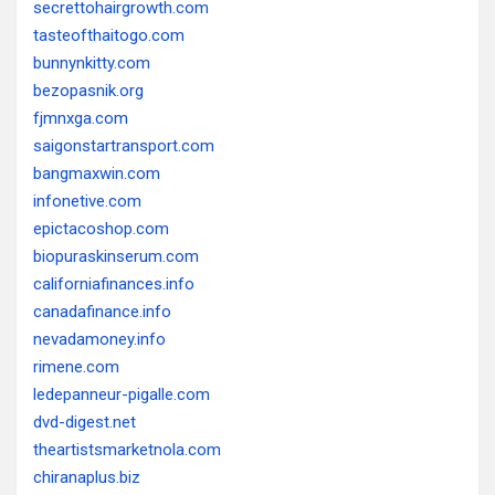
secrettohairgrowth.com
tasteofthaitogo.com
bunnynkitty.com
bezopasnik.org
fjmnxga.com
saigonstartransport.com
bangmaxwin.com
infonetive.com
epictacoshop.com
biopuraskinserum.com
californiafinances.info
canadafinance.info
nevadamoney.info
rimene.com
ledepanneur-pigalle.com
dvd-digest.net
theartistsmarketnola.com
chiranaplus.biz