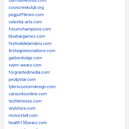
ourmultiworlds.com
cooncreekclub.org
pegpufftimes.com
celestia-arts.com
forumchampions.com
bluebargames.com
festivaldelamalou.com
firstsigninnovations.com
garberdodge.com
swim-wears.com
forgrantedmedia.com
peolpstar.com
tylerscustomdesign.com
carworksonline.com
techtimesss.com
virylstore.com
motorstell.com
health150years.com