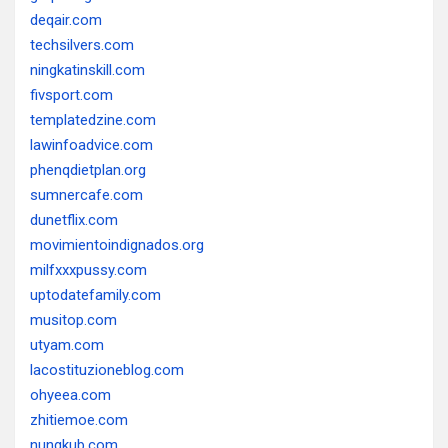
deqair.com
techsilvers.com
ningkatinskill.com
fivsport.com
templatedzine.com
lawinfoadvice.com
phenqdietplan.org
sumnercafe.com
dunetflix.com
movimientoindignados.org
milfxxxpussy.com
uptodatefamily.com
musitop.com
utyam.com
lacostituzioneblog.com
ohyeea.com
zhitiemoe.com
nungkub.com