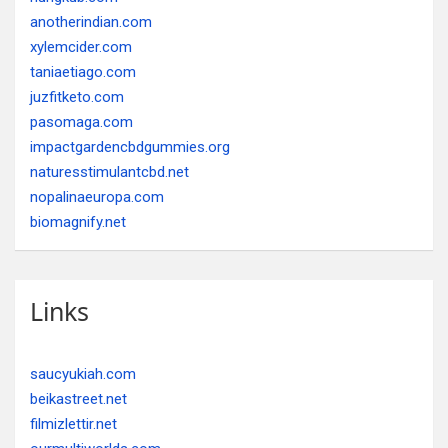
anotherindian.com
xylemcider.com
taniaetiago.com
juzfitketo.com
pasomaga.com
impactgardencbdgummies.org
naturesstimulantcbd.net
nopalinaeuropa.com
biomagnify.net
Links
saucyukiah.com
beikastreet.net
filmizlettir.net