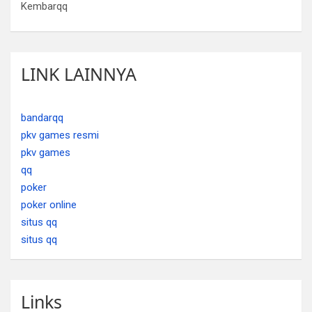
Kembarqq
LINK LAINNYA
bandarqq
pkv games resmi
pkv games
qq
poker
poker online
situs qq
situs qq
Links