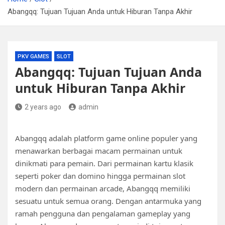
Abangqq: Tujuan Tujuan Anda untuk Hiburan Tanpa Akhir
PKV GAMES
SLOT
Abangqq: Tujuan Tujuan Anda
untuk Hiburan Tanpa Akhir
2 years ago
admin
Abangqq adalah platform game online populer yang
menawarkan berbagai macam permainan untuk
dinikmati para pemain. Dari permainan kartu klasik
seperti poker dan domino hingga permainan slot
modern dan permainan arcade, Abangqq memiliki
sesuatu untuk semua orang. Dengan antarmuka yang
ramah pengguna dan pengalaman gameplay yang