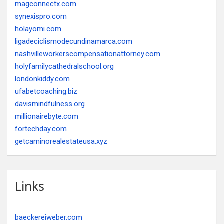
magconnectx.com
synexispro.com
holayomi.com
ligadeciclismodecundinamarca.com
nashvilleworkerscompensationattorney.com
holyfamilycathedralschool.org
londonkiddy.com
ufabetcoaching.biz
davismindfulness.org
millionairebyte.com
fortechday.com
getcaminorealestateusa.xyz
Links
baeckereiweber.com